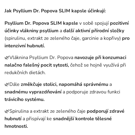
Jak Psyllium Dr. Popova SLIM kapsle účinkují:
Psyllium Dr. Popova
SLIM kapsle
v sobě spojují
pozitivní
účinky vlákniny psyllium
a
další aktivní přírodní složky
(spirulinu, extrakt ze zeleného čaje, garcinie a kopřivy)
pro
intenzivní hubnutí.
🌿Vláknina Psyllium Dr. Popova
navozuje při konzumaci
nalačno falešný pocit sytosti,
čehož se hojně využívá při
redukčních dietách.
🌿Dále
změkčuje stolici, napomáhá správnému
a
snadnému vyprazdňování
a podporuje zdravou funkci
trávicího systému.
🌿Spirulina a extrakt ze zeleného čaje
podporují zdravé
hubnutí
a přispívají ke
snadnější
kontrole tělesné
hmotnosti.