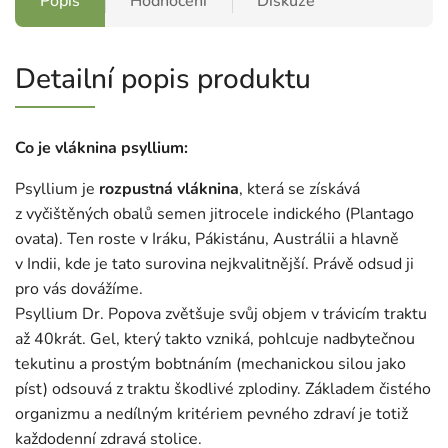
Popis
Hodnocení
Diskuze
Detailní popis produktu
Co je vláknina psyllium:
Psyllium je
rozpustná vláknina
, která se získává
z vyčištěných obalů semen jitrocele indického (Plantago
ovata). Ten roste v Iráku, Pákistánu, Austrálii a hlavně
v Indii, kde je tato surovina nejkvalitnější. Právě odsud ji
pro vás dovážíme.
Psyllium Dr. Popova zvětšuje svůj objem v trávicím traktu
až 40krát. Gel, který takto vzniká, pohlcuje nadbytečnou
tekutinu a prostým bobtnáním (mechanickou silou jako
píst) odsouvá z traktu škodlivé zplodiny. Základem čistého
organizmu a nedílným kritériem pevného zdraví je totiž
každodenní zdravá stolice.