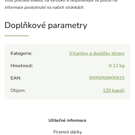
vždy přečtěte etiketu na výrobku a nespoléhejte se pouze na
informace poskytnuté na našich stránkách.
Doplňkové parametry
Kategorie
:
Vitamíny a doplňky stravy
Hmotnost
:
0.12 kg
EAN
:
8595058905923
Objem
:
120 kapslí
Užitečné informace
Firemní dárky