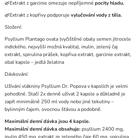
🌿Extrakt z garcinie omezuje nepříjemné
pocity hladu.
🌿Extrakt z kopřivy podporuje
vylučování vody z těla.
Složení:
Psyllium Plantago ovata (vyčištěné obaly semen jitrocele
indického, nejvyšší možná kvalita), inulin, zelený čaj
extrakt, spirulina prášek, kopřiva extrakt, garcinie extrakt,
obal kapsle – jedlá želatina
Dávkování:
Užívání vlákniny Psyllium Dr. Popova v kapslích je velmi
pohodlné. Stačí 2x denně užívat 2 kapsle a důkladně je
zapít minimálně 250 ml vody nebo jiné tekutiny –
bylinným čajem, ovocnou šťávou a podobně.
Maximální denní dávka jsou 4 kapsle.
Maximální denní dávka obsahuje:
psyllium 2400 mg,
inulin 450 mg, extrakt ze zeleného čaje 60 mg, spirulina