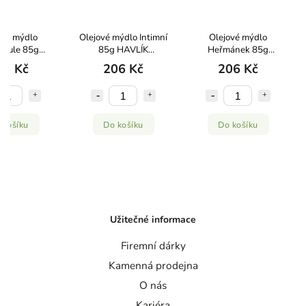
ové mýdlo
Olejové mýdlo Intimní
Olejové mýdlo
ndule 85g
85g HAVLÍK
Heřmánek 85g
K APOTÉKA
APOTÉKA
HAVLÍK APOTÉKA
06 Kč
206 Kč
206 Kč
 košíku
Do košíku
Do košíku
Užitečné informace
Firemní dárky
Kamenná prodejna
O nás
Kariéra