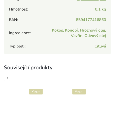
Hmotnost
:
0.1 kg
EAN
:
8594177416860
Kokos, Konopí, Hroznový olej,
Ingredience
:
Vavřín, Olivový olej
Typ pleti
:
Citlivá
Související produkty
Previous
Next
Vegan
Vegan