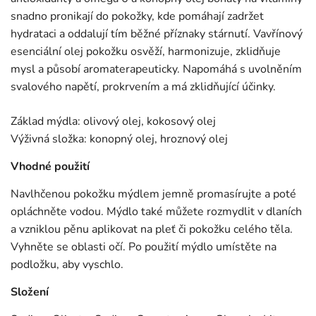
snadno pronikají do pokožky, kde pomáhají zadržet
hydrataci a oddalují tím běžné příznaky stárnutí. Vavřínový
esenciální olej pokožku osvěží, harmonizuje, zklidňuje
mysl a působí aromaterapeuticky. Napomáhá s uvolněním
svalového napětí, prokrvením a má zklidňující účinky.
Základ mýdla: olivový olej, kokosový olej
Výživná složka: konopný olej, hroznový olej
Vhodné použití
Navlhčenou pokožku mýdlem jemně promasírujte a poté
opláchněte vodou. Mýdlo také můžete rozmydlit v dlaních
a vzniklou pěnu aplikovat na pleť či pokožku celého těla.
Vyhněte se oblasti očí. Po použití mýdlo umístěte na
podložku, aby vyschlo.
Složení