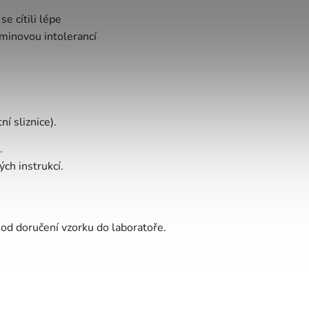
se cítili lépe
inovou intolerancí
ní sliznice).
.
ch instrukcí.
od doručení vzorku do laboratoře.