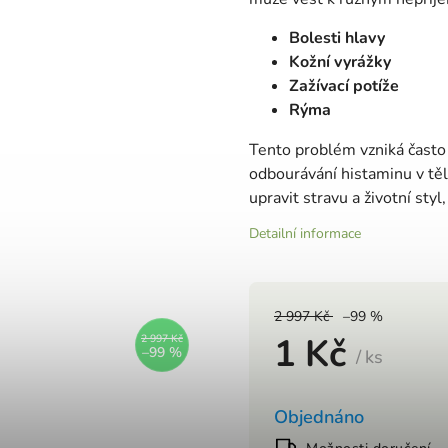
Bolesti hlavy
Kožní vyrážky
Zažívací potíže
Rýma
Tento problém vzniká často
odbourávání histaminu v těl
upravit stravu a životní styl
Detailní informace
2 997 Kč
–99 %
1 Kč
2 997 Kč
–99 %
/ ks
Objednáno