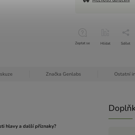
Možnosti doručení
Zeptat se
Hlídat
Sdílet
iskuze
Značka
Genlabs
Ostatní i
Doplňk
ti hlavy a další příznaky?