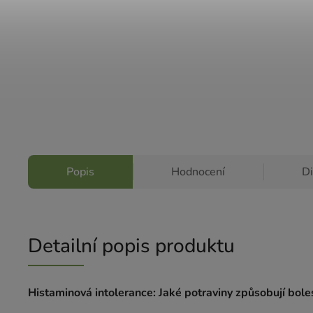
Popis
Hodnocení
D
Detailní popis produktu
Histaminová intolerance: Jaké potraviny způsobují boles