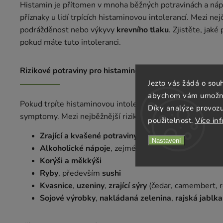
Histamin je přítomen v mnoha běžných potravinách a náp
příznaky u lidí trpících histaminovou intolerancí. Mezi nej
podrážděnost nebo výkyvy
krevního tlaku
. Zjistěte, jak
pokud máte tuto intoleranci.
Rizikové potraviny pro histaminovou intoleranci
Jezto vás žádá o sou
abychom vám umožnili
Pokud trpíte histaminovou intolerancí, některé potravi
Díky analýze provoz
symptomy. Mezi nejběžnější rizikové potraviny patří:
použitelnost.
Více in
Zrající a kvašené potraviny
(např. zrající sýry, kysan
Nastavení
Alkoholické nápoje
, zejména
šampaňské
,
víno
a
p
Korýši a měkkýši
Ryby
, především
sushi
Kvasnice
,
uzeniny
,
zrající sýry
(čedar, camembert, r
Sojové výrobky
,
nakládaná zelenina
,
rajská jablka