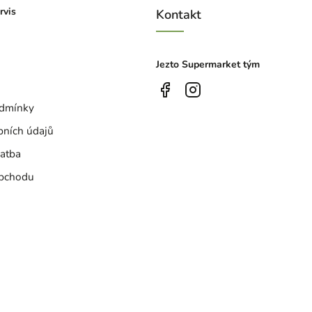
rvis
Kontakt
Jezto Supermarket tým
dmínky
bních údajů
atba
bchodu