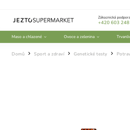
Zákaznická podpora
+420 603 248
Maso a chlazené
Ovoce a zelenina
Trvanli
Domů
Sport a zdraví
Genetické testy
Potrav
/
/
/