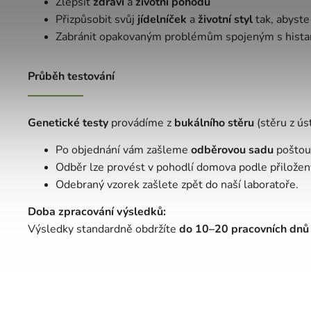
Zlepšit
zdraví
a
životní pohodu
Přizpůsobit svůj
jídelníček
a
životní styl
tak, abyste 
Zabránit opakovaným problémům spojeným s histam
Průběh testování
Genetické testy
provádíme z
bukálního stěru
(stěru z úst
Po objednání vám zašleme
odběrovou sadu
poštou
Odběr lze provést v pohodlí domova podle přiložený
Odebraný vzorek zašlete zpět do naší laboratoře.
Doba zpracování výsledků:
Výsledky standardně obdržíte
do 10–20 pracovních dnů