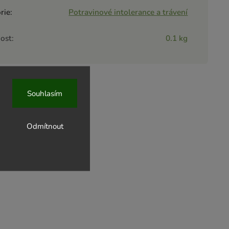
rie
:
Potravinové intolerance a trávení
ost
:
0.1 kg
Souhlasím
Odmítnout