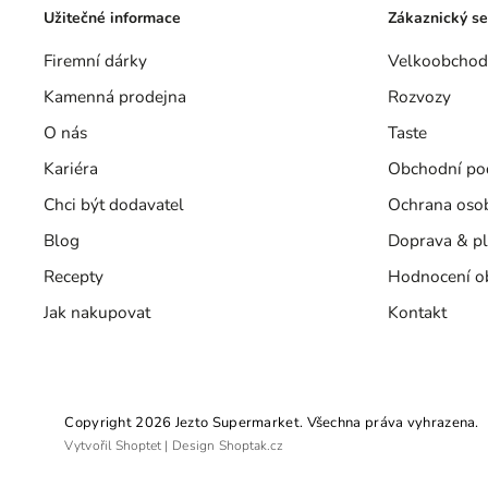
Užitečné informace
Zákaznický se
Firemní dárky
Velkoobchod
Kamenná prodejna
Rozvozy
O nás
Taste
Kariéra
Obchodní po
Chci být dodavatel
Ochrana oso
Blog
Doprava & pl
Recepty
Hodnocení o
Jak nakupovat
Kontakt
Copyright 2026
Jezto Supermarket
. Všechna práva vyhrazena.
Vytvořil
Shoptet
| Design
Shoptak.cz