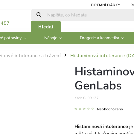
FIREMNÍ DÁRKY
R
:
 457
Hledat
vé potraviny
Nápoje
Drogerie a kosmetika
inové intolerance a trávení
Histaminová intolerance (D
/
Histaminov
GenLabs
Kód:
GL99127
Neohodnoceno
Histaminová intolerance
je
může vést k různým nepříje