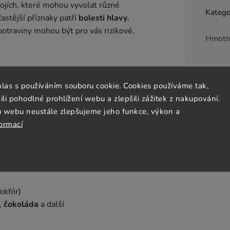
ojích, které mohou vyvolat různé
Katego
častější příznaky patří
bolesti hlavy
,
é potraviny mohou být pro vás rizikové,
Hmotn
hlas s používáním souboru cookie. Cookies používáme tak,
 pohodlné prohlížení webu a zlepšili zážitek z nakupování.
ny mohou vyvolat nepříjemné
u webu neustále zlepšujeme jeho funkce, výkon a
formací
é zelí)
ivo
okfór)
,
čokoláda
a další