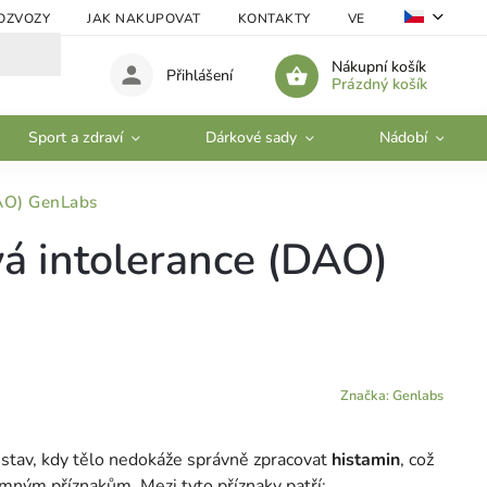
OZVOZY
JAK NAKUPOVAT
KONTAKTY
VELKOOBCHOD
Nákupní košík
Přihlášení
Prázdný košík
Sport a zdraví
Dárkové sady
Nádobí
AO) GenLabs
á intolerance (DAO)
Značka:
Genlabs
 stav, kdy tělo nedokáže správně zpracovat
histamin
, což
mným příznakům. Mezi tyto příznaky patří: