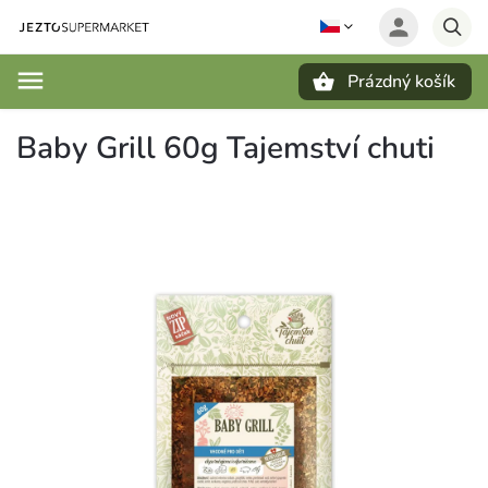
Prázdný košík
Hledat
Baby Grill 60g Tajemství chuti