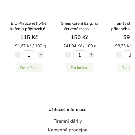
BIO Přirozeně hořké,
Směs koření 62 g, na
Směs stea
kořenící přípravek 60
červené maso, Lie
přidaného g
g Sonnentor
Gourmet
60g Tajemstv
115 Kč
150 Kč
59 K
191,67 Kč / 100 g
241,94 Kč / 100 g
98,33 Kč /
Do košíku
Do košíku
Do koš
Užitečné informace
Firemní dárky
Kamenná prodejna