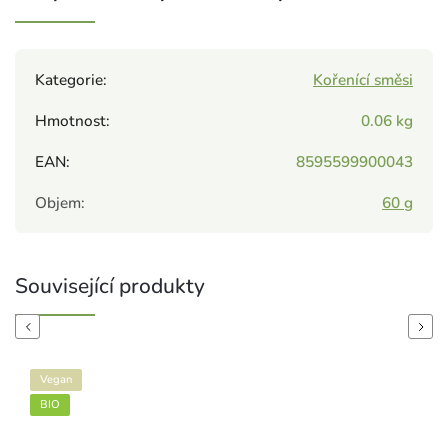
Kategorie
:
Kořenící směsi
Hmotnost
:
0.06 kg
EAN
:
8595599900043
Objem
:
60 g
Související produkty
Previous
Next
Vegan
BIO