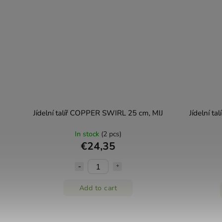
Jídelní talíř COPPER SWIRL 25 cm, MIJ
Jídelní t
In stock
(2 pcs)
€24,35
Add to cart