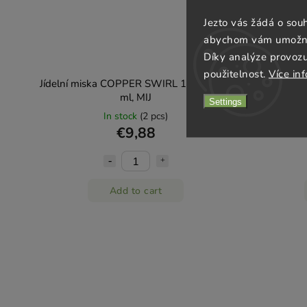
Jezto vás žádá o sou
abychom vám umožnili
Díky analýze provoz
použitelnost.
Více in
Jídelní miska COPPER SWIRL 13 cm, 250
Servírovac
ml, MIJ
l
Settings
In stock
(2 pcs)
€9,88
Add to cart