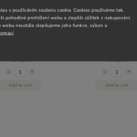
hlas s používáním souboru cookie. Cookies používáme tak,
 pohodlné prohlížení webu a zlepšili zážitek z nakupování.
u webu neustále zlepšujeme jeho funkce, výkon a
formací
í mísa BLACK PEARL 28 cm, 1,5
Jídelní miska BLACK PEARL 
, černá, keramika, MIJ
ml, MIJ
In stock
(2 pcs)
In stock
(2 pcs)
€54,11
€12,36
Add to cart
Add to cart