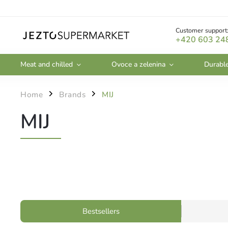
Customer support
+420 603 24
Meat and chilled
Ovoce a zelenina
Durabl
Home
Brands
MIJ
/
/
MIJ
Bestsellers