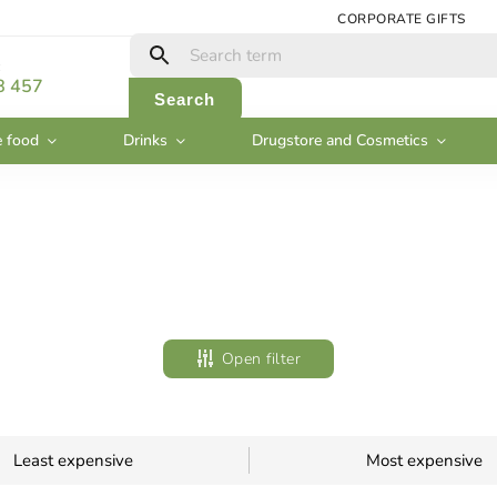
CORPORATE GIFTS
:
8 457
Search
e food
Drinks
Drugstore and Cosmetics
Open filter
Least expensive
Most expensive