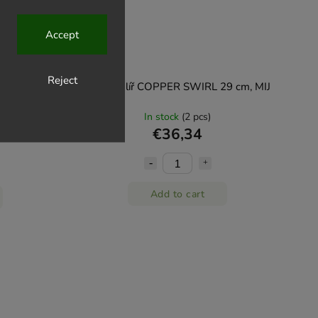
Accept
Reject
13 cm, 600
Jídelní talíř COPPER SWIRL 29 cm, MIJ
In stock
(2 pcs)
€36,34
Add to cart