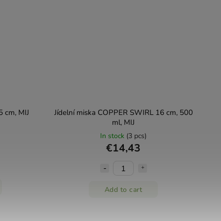
5 cm, MIJ
Jídelní miska COPPER SWIRL 16 cm, 500
ml, MIJ
In stock
(3 pcs)
€14,43
Add to cart