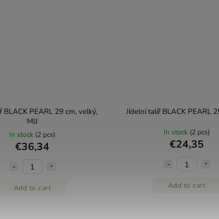
alíř BLACK PEARL 29 cm, velký,
Jídelní talíř BLACK PEARL 2
MIJ
In stock
(2 pcs)
In stock
(2 pcs)
€24,35
€36,34
Add to cart
Add to cart