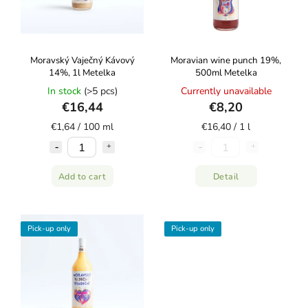
Moravský Vaječný Kávový
Moravian wine punch 19%,
14%, 1l Metelka
500ml Metelka
In stock
(>5 pcs)
Currently unavailable
€16,44
€8,20
€1,64 / 100 ml
€16,40 / 1 l
Add to cart
Detail
Pick-up only
Pick-up only