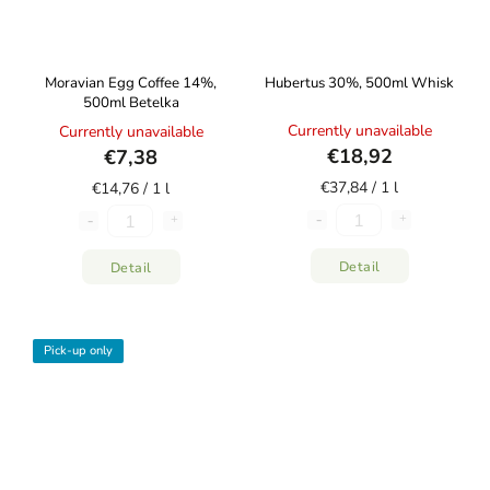
Moravian Egg Coffee 14%,
Hubertus 30%, 500ml Whisk
500ml Betelka
Currently unavailable
Currently unavailable
€18,92
€7,38
€37,84 / 1 l
€14,76 / 1 l
Detail
Detail
Pick-up only