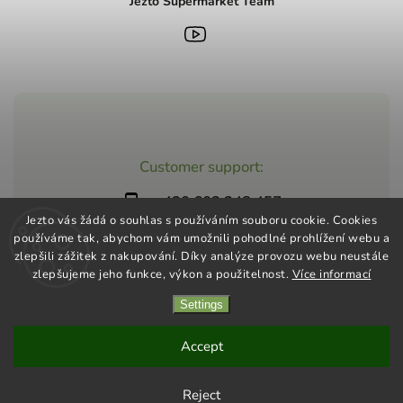
Jezto Supermarket Team
Customer support:
+420 603 248 457
Jezto vás žádá o souhlas s používáním souboru cookie. Cookies
info@jeztomarket.cz
používáme tak, abychom vám umožnili pohodlné prohlížení webu a
zlepšili zážitek z nakupování. Díky analýze provozu webu neustále
zlepšujeme jeho funkce, výkon a použitelnost.
Více informací
Settings
Copyright 2026
Jezto Supermarket
. All rights reserved.
Vytvořil
Shoptet
| Design
Shoptak.cz
Accept
Reject