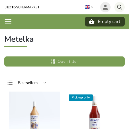
Empty cart
Search
Metelka
Open filter
Bestsellers
Least expensive
Pick-up only
Most expensive
Alphabetically