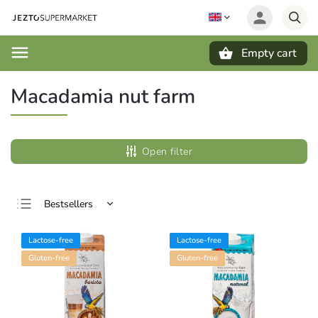
Empty cart
Search
Macadamia nut farm
Open filter
Bestsellers
Least expensive
Lactose-free
Lactose-free
Most expensive
Gluten-free
Gluten-free
Alphabetically