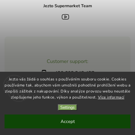
Jezto Supermarket Team
Customer support:
+420 603 248 457
Jezto vás žádá o souhlas s používáním souboru cookie. Cookies
info@jeztomarket.cz
používáme tak, abychom vám umožnili pohodlné prohlížení webu a
zlepšili zážitek z nakupování. Díky analýze provozu webu neustále
zlepšujeme jeho funkce, výkon a použitelnost.
Více informací
Settings
Copyright 2026
Jezto Supermarket
. All rights reserved.
Vytvořil
Shoptet
| Design
Shoptak.cz
Accept