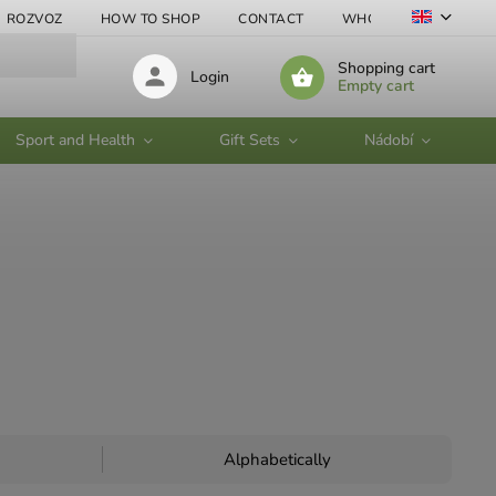
ROZVOZ
HOW TO SHOP
CONTACT
WHOLESALE
Shopping cart
Login
Empty cart
Sport and Health
Gift Sets
Nádobí
Alphabetically