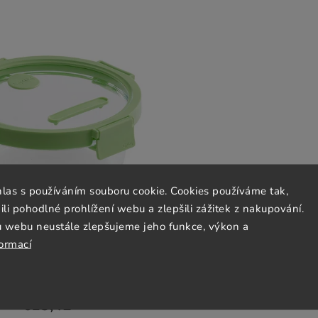
hlas s používáním souboru cookie. Cookies používáme tak,
 pohodlné prohlížení webu a zlepšili zážitek z nakupování.
u webu neustále zlepšujeme jeho funkce, výkon a
formací
otraviny 950 ml, kulatý, sklo,
Lékué
Ordered
€13,42