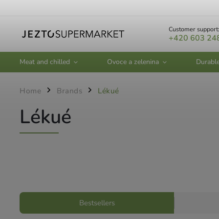
Customer support
+420 603 24
Meat and chilled
Ovoce a zelenina
Durabl
Home
Brands
Lékué
/
/
Lékué
Bestsellers