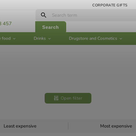
CORPORATE GIFTS
:
8 457
Search
e food
Drinks
Drugstore and Cosmetics
Open filter
Least expensive
Most expensive