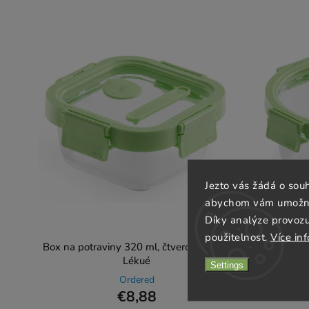
Jezto vás žádá o sou
abychom vám umožnili
Díky analýze provoz
použitelnost.
Více in
Box na potraviny 320 ml, čtvercový, sklo,
Box na p
Lékué
Settings
Ordered
€8,88