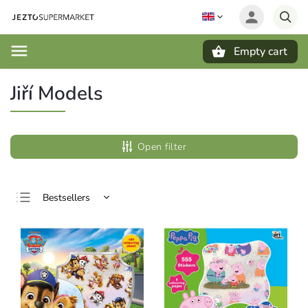
Empty cart
Search
Jiří Models
Open filter
Bestsellers
Least expensive
Most expensive
Alphabetically