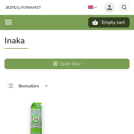
Empty cart
Search
Inaka
Open filter
Bestsellers
Least expensive
Most expensive
Alphabetically