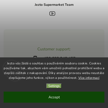
Jezto Supermarket Team
Customer support:
+420 603 248 457
Jezto vás žádá o souhlas s používáním souboru cookie. Cookies
info@jeztomarket.cz
používáme tak, abychom vám umožnili pohodlné prohlížení webu a
zlepšili zážitek z nakupování. Díky analýze provozu webu neustále
zlepšujeme jeho funkce, výkon a použitelnost.
Více informací
Settings
Copyright 2026
Jezto Supermarket
. All rights reserved.
Vytvořil
Shoptet
| Design
Shoptak.cz
Accept