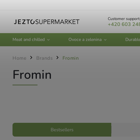
Customer support
+420 603 24
Meat and chilled
Ovoce a zelenina
Durabl
Home
Brands
Fromin
/
/
Fromin
Bestsellers