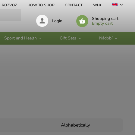
ROZVOZ
HOW TO SHOP
CONTACT
WHOLESALE
Shopping cart
Login
Empty cart
Sport and Health
Gift Sets
Nádobí
Alphabetically