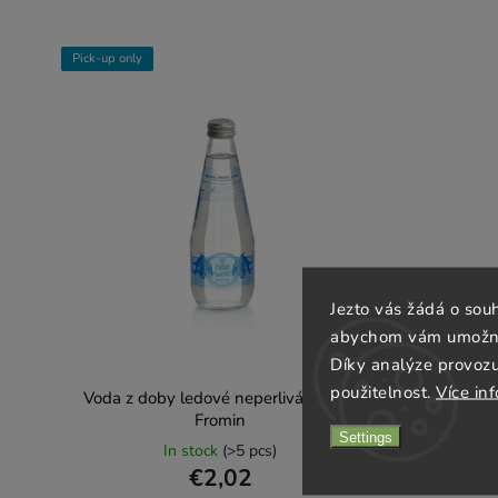
Pick-up only
Jezto vás žádá o sou
abychom vám umožnili
Díky analýze provoz
použitelnost.
Více in
Voda z doby ledové neperlivá 330ml
Fromin
Settings
In stock
(>5 pcs)
€2,02