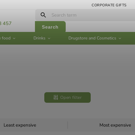
CORPORATE GIFTS
:
8 457
Search
e food
Drinks
Drugstore and Cosmetics
Open filter
Least expensive
Most expensive