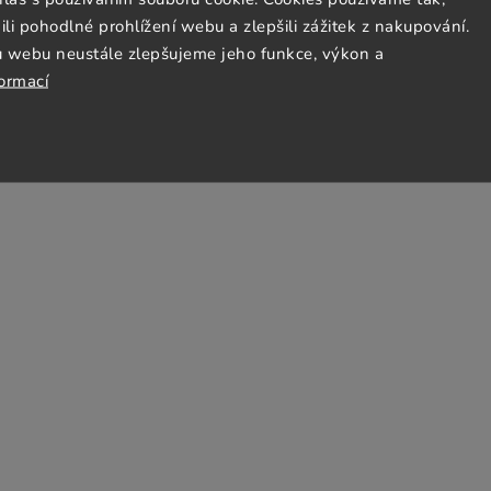
nditions
 pohodlné prohlížení webu a zlepšili zážitek z nakupování.
y
Jezto Supermarket Team
u webu neustále zlepšujeme jeho funkce, výkon a
formací
Payment