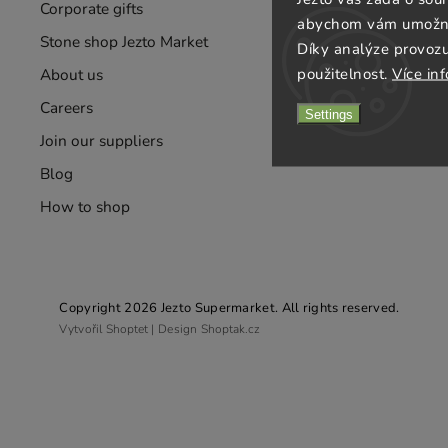
Corporate gifts
Terms and co
abychom vám umožnili
Stone shop Jezto Market
Privacy Polic
Díky analýze provoz
použitelnost.
Více in
About us
Shipping & 
Careers
Store rating
Settings
Join our suppliers
Contact
Blog
How to shop
Copyright 2026
Jezto Supermarket
. All rights reserved.
Vytvořil
Shoptet
| Design
Shoptak.cz