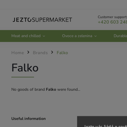
Customer support
+420 603 24
Meat and chilled
Ovoce a zelenina
Durabl
Home
Brands
Falko
/
/
Falko
No goods of brand
Falko
were found...
Useful information
Customer serv
Jezto vás žádá o sou