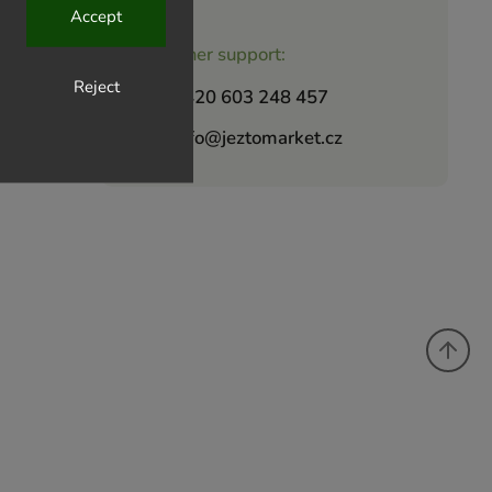
Accept
Customer support:
Reject
+420 603 248 457
info@jeztomarket.cz