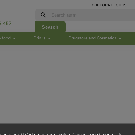
CORPORATE GIFTS
:
8 457
Search
e food
Drinks
Drugstore and Cosmetics
ice
Contact
hlas s používáním souboru cookie. Cookies používáme tak,