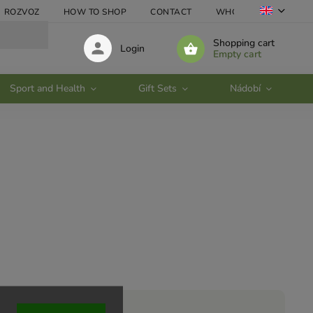
ROZVOZ
HOW TO SHOP
CONTACT
WHOLESALE
Shopping cart
Login
Empty cart
Sport and Health
Gift Sets
Nádobí