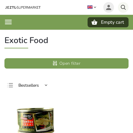
Empty cart
Search
Exotic Food
Open filter
Bestsellers
Least expensive
Most expensive
Alphabetically