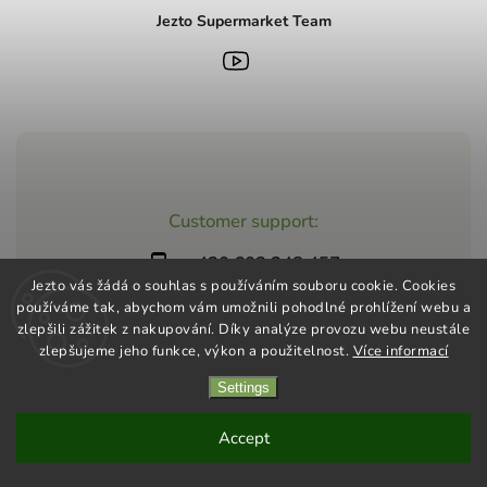
Jezto Supermarket Team
Customer support:
+420 603 248 457
Jezto vás žádá o souhlas s používáním souboru cookie. Cookies
info@jeztomarket.cz
používáme tak, abychom vám umožnili pohodlné prohlížení webu a
zlepšili zážitek z nakupování. Díky analýze provozu webu neustále
zlepšujeme jeho funkce, výkon a použitelnost.
Více informací
Settings
Copyright 2026
Jezto Supermarket
. All rights reserved.
Vytvořil
Shoptet
| Design
Shoptak.cz
Accept