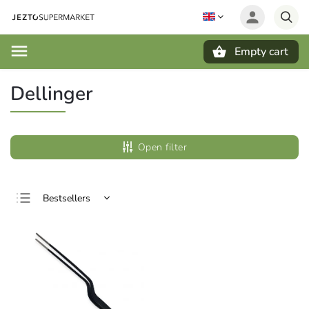
Empty cart
Search
Dellinger
Open filter
Bestsellers
Least expensive
Most expensive
Alphabetically