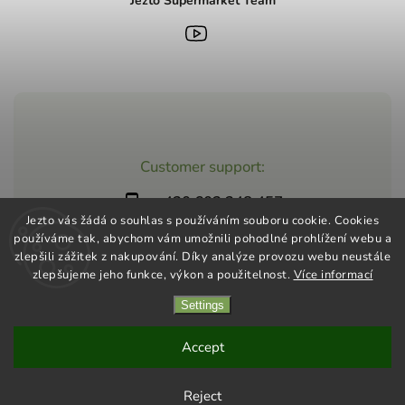
Jezto Supermarket Team
Customer support:
+420 603 248 457
Jezto vás žádá o souhlas s používáním souboru cookie. Cookies
info@jeztomarket.cz
používáme tak, abychom vám umožnili pohodlné prohlížení webu a
zlepšili zážitek z nakupování. Díky analýze provozu webu neustále
zlepšujeme jeho funkce, výkon a použitelnost.
Více informací
Settings
Copyright 2026
Jezto Supermarket
. All rights reserved.
Vytvořil
Shoptet
| Design
Shoptak.cz
Accept
Reject