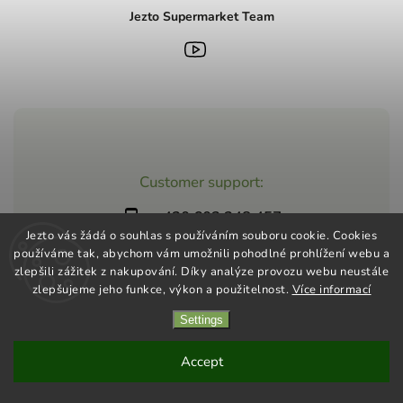
Jezto Supermarket Team
Customer support:
+420 603 248 457
Jezto vás žádá o souhlas s používáním souboru cookie. Cookies
info@jeztomarket.cz
používáme tak, abychom vám umožnili pohodlné prohlížení webu a
zlepšili zážitek z nakupování. Díky analýze provozu webu neustále
zlepšujeme jeho funkce, výkon a použitelnost.
Více informací
Settings
Copyright 2026
Jezto Supermarket
. All rights reserved.
Vytvořil
Shoptet
| Design
Shoptak.cz
Accept