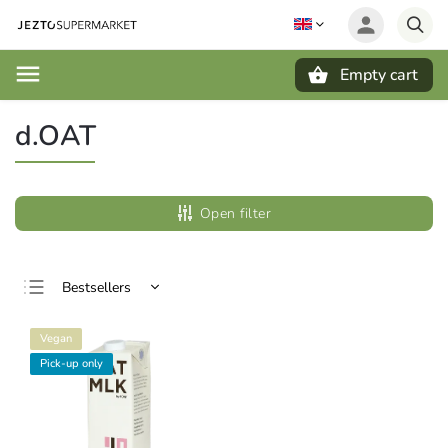
Empty cart
Search
d.OAT
Open filter
Bestsellers
Least expensive
Vegan
Most expensive
Pick-up only
Alphabetically