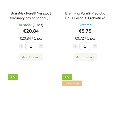
BrainMax Pure® Nerezový
BrainMax Pure® Prebiotic
svačinový box se sponou, 1 l
Balls Coconut, Prebiotické
kuličky, Kokos, BIO, 8 ks
In stock
(1 pcs)
Ordered
€20,84
€5,75
€20,84 / 1 pcs
€0,72 / 1 pcs
Add to cart
Add to cart
BIO
BIO
Gluten-free