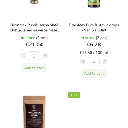
BrainMax Pure® Yerba Maté
BrainMax Pure® Stevia drops
Bottle, láhev na yerba maté,
- Vanilka 50ml
410 ml
In stock
(2 pcs)
In stock
(2 pcs)
€21,04
€6,78
€13,56 / 100 ml
Add to cart
Add to cart
BIO