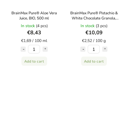
BrainMax Pure® Aloe Vera
BrainMax Pure® Pistachio &
Juice, BIO, 500 ml
White Chocolate Granola,
pistácie a bílá čokoláda, BIO,
In stock
(4 pcs)
In stock
(3 pcs)
400 g
€8,43
€10,09
€1,69 / 100 ml
€2,52 / 100 g
Add to cart
Add to cart