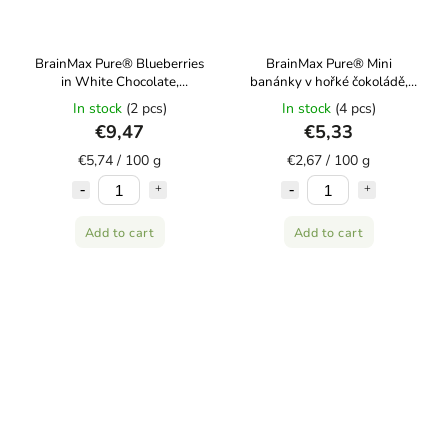
BrainMax Pure® Blueberries
BrainMax Pure® Mini
in White Chocolate,
banánky v hořké čokoládě,
Lyofilizované borůvky v bílé
BIO, 200 g
In stock
(2 pcs)
In stock
(4 pcs)
čokoládě, BIO, 165 g
€9,47
€5,33
€5,74 / 100 g
€2,67 / 100 g
Add to cart
Add to cart