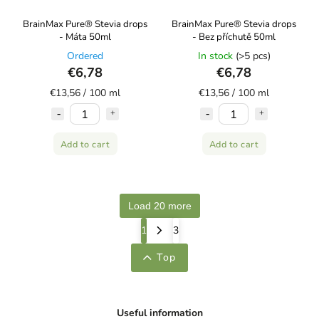
BrainMax Pure® Stevia drops
BrainMax Pure® Stevia drops
- Máta 50ml
- Bez příchutě 50ml
Ordered
In stock
(>5 pcs)
€6,78
€6,78
€13,56 / 100 ml
€13,56 / 100 ml
Add to cart
Add to cart
Load 20 more
1
3
Top
Useful information