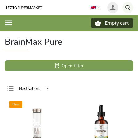
Empty cart
Search
BrainMax Pure
Open filter
Bestsellers
Least expensive
New
Most expensive
Alphabetically