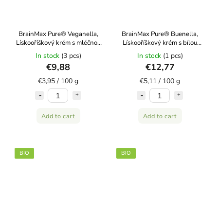
BrainMax Pure® Veganella,
BrainMax Pure® Buenella,
Lískooříškový krém s mléčnou
Lískooříškový krém s bílou
čokoládou, 250 g
čokoládou, BIO, 250 g
In stock
(3 pcs)
In stock
(1 pcs)
€9,88
€12,77
€3,95 / 100 g
€5,11 / 100 g
Add to cart
Add to cart
BIO
BIO