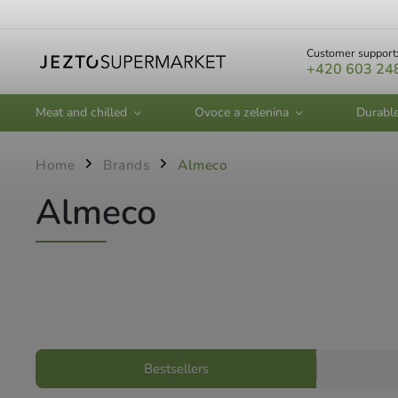
Customer support
+420 603 24
Meat and chilled
Ovoce a zelenina
Durabl
Home
Brands
Almeco
/
/
Almeco
Bestsellers