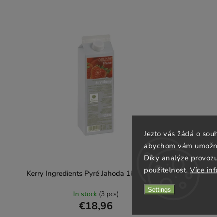
Jezto vás žádá o sou
abychom vám umožnili
Díky analýze provoz
použitelnost.
Více in
Kerry Ingredients Pyré Jahoda 1kg Almeco
Kerry 
Settings
In stock
(3 pcs)
€18,96