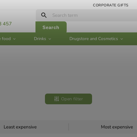
CORPORATE GIFTS
:
8 457
Search
e food
Drinks
Drugstore and Cosmetics
Open filter
Least expensive
Most expensive