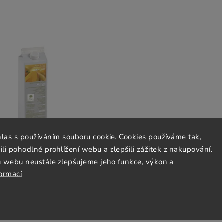
hlas s používáním souboru cookie. Cookies používáme tak,
 pohodlné prohlížení webu a zlepšili zážitek z nakupování.
u webu neustále zlepšujeme jeho funkce, výkon a
formací
Ingredients Pyré Mango 1kg
In stock
(4 pcs)
€18,96