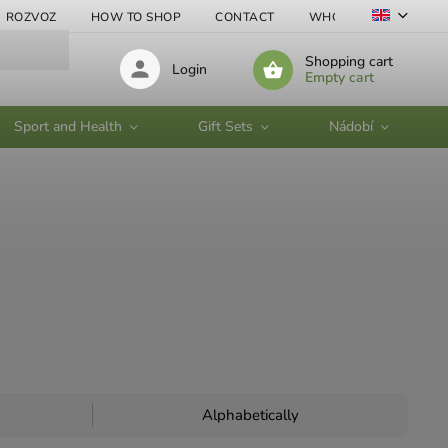
ROZVOZ
HOW TO SHOP
CONTACT
WHOLESALE
Shopping cart
Login
Empty cart
Sport and Health
Gift Sets
Nádobí
Alphabetically