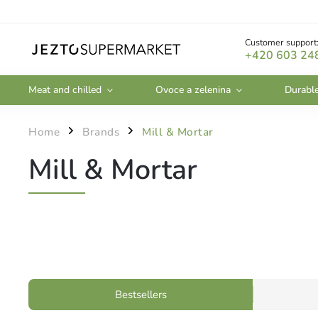
Customer support
+420 603 24
Meat and chilled
Ovoce a zelenina
Durabl
Home
Brands
Mill & Mortar
/
/
Mill & Mortar
Bestsellers