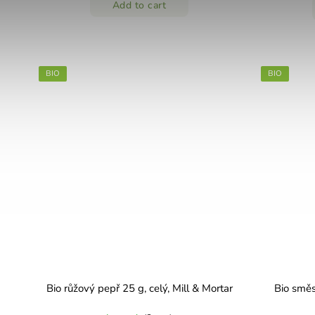
Add to cart
BIO
BIO
Bio růžový pepř 25 g, celý, Mill & Mortar
Bio směs