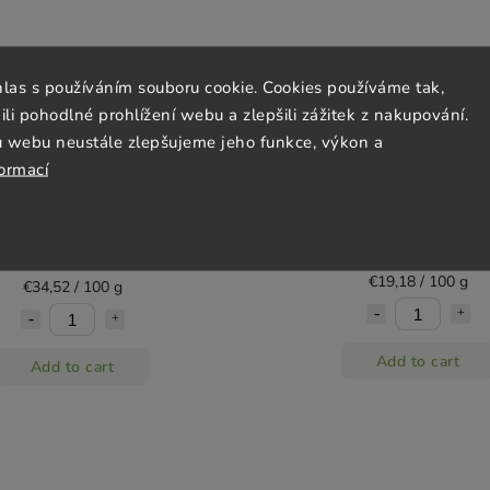
hlas s používáním souboru cookie. Cookies používáme tak,
 pohodlné prohlížení webu a zlepšili zážitek z nakupování.
u webu neustále zlepšujeme jeho funkce, výkon a
formací
 pepř MALABAR 25 g, celý, Mill
Bio kajenský pepř 45 g, Mill
& Mortar
In stock
(3 pcs)
In stock
(2 pcs)
€8,63
€8,63
€19,18 / 100 g
€34,52 / 100 g
Add to cart
Add to cart