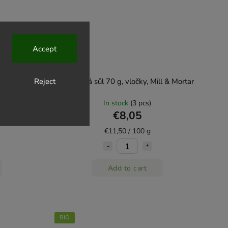
Accept
Reject
 & Mortar
Citrusová sůl 70 g, vločky, Mill & Mortar
In stock
(3 pcs)
€8,05
€11,50 / 100 g
Add to cart
BIO