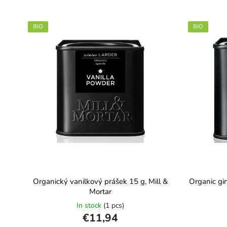
BIO
BIO
Organický vanilkový prášek 15 g, Mill &
Organic gin
Mortar
In stock
(1 pcs)
€11,94