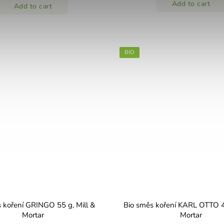
Add to cart
Add to cart
BIO
 koření GRINGO 55 g, Mill &
Bio směs koření KARL OTTO 40
Mortar
Mortar