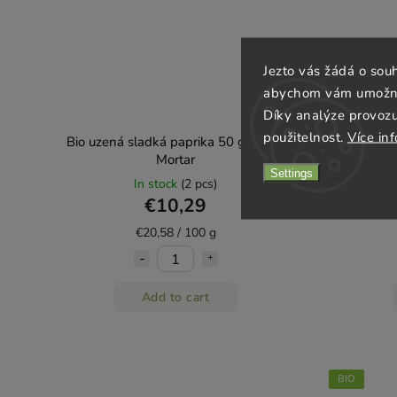
Jezto vás žádá o sou
abychom vám umožnili
Díky analýze provoz
použitelnost.
Více in
Bio uzená sladká paprika 50 g, Mill &
Bio zelený
Mortar
Settings
In stock
(2 pcs)
€10,29
€20,58 / 100 g
Add to cart
BIO