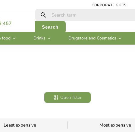
CORPORATE GIFTS
:
8 457
Search
e food
Drinks
Drugstore and Cosmetics
Open filter
Least expensive
Most expensive