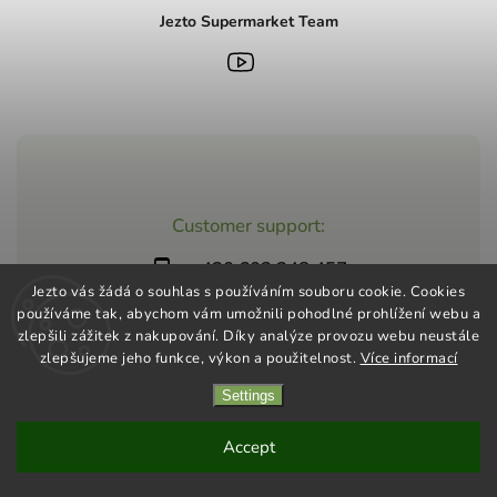
Jezto Supermarket Team
Customer support:
+420 603 248 457
Jezto vás žádá o souhlas s používáním souboru cookie. Cookies
info@jeztomarket.cz
používáme tak, abychom vám umožnili pohodlné prohlížení webu a
zlepšili zážitek z nakupování. Díky analýze provozu webu neustále
zlepšujeme jeho funkce, výkon a použitelnost.
Více informací
Settings
Copyright 2026
Jezto Supermarket
. All rights reserved.
Vytvořil
Shoptet
| Design
Shoptak.cz
Accept