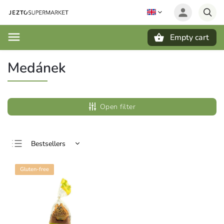
Empty cart
Search
Medánek
Open filter
Bestsellers
Least expensive
Gluten-free
Most expensive
Alphabetically