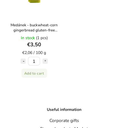
Medánek - buckwheat-corn
gingerbread gluten-free
170g
In stock
(1 pcs)
€3,50
€2,06 / 100 g
Add to cart
Useful information
Corporate gifts