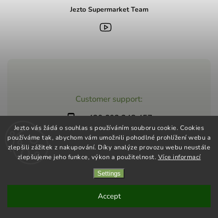
Jezto Supermarket Team
Customer support:
+420 603 248 457
Jezto vás žádá o souhlas s používáním souboru cookie. Cookies
info@jeztomarket.cz
používáme tak, abychom vám umožnili pohodlné prohlížení webu a
zlepšili zážitek z nakupování. Díky analýze provozu webu neustále
zlepšujeme jeho funkce, výkon a použitelnost.
Více informací
Settings
Copyright 2026
Jezto Supermarket
. All rights reserved.
Vytvořil
Shoptet
| Design
Shoptak.cz
Accept