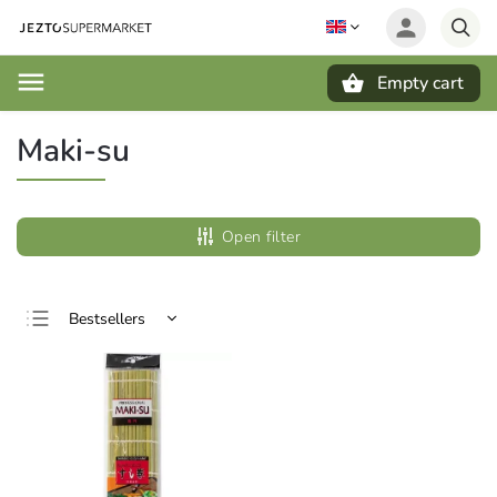
Empty cart
Search
Maki-su
Open filter
Bestsellers
Least expensive
Most expensive
Alphabetically