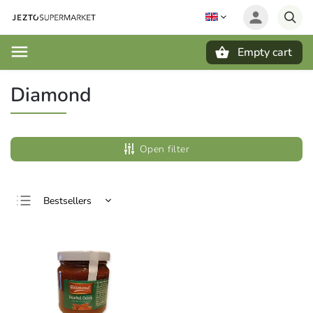
Empty cart
Search
Diamond
Open filter
Bestsellers
Least expensive
Most expensive
Alphabetically