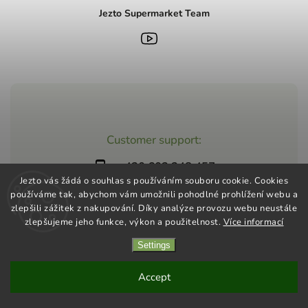
Jezto Supermarket Team
Customer support:
+420 603 248 457
Jezto vás žádá o souhlas s používáním souboru cookie. Cookies
info@jeztomarket.cz
používáme tak, abychom vám umožnili pohodlné prohlížení webu a
zlepšili zážitek z nakupování. Díky analýze provozu webu neustále
zlepšujeme jeho funkce, výkon a použitelnost.
Více informací
Settings
Copyright 2026
Jezto Supermarket
. All rights reserved.
Vytvořil
Shoptet
| Design
Shoptak.cz
Accept