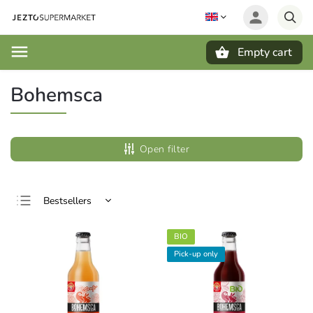
Empty cart
Search
Bohemsca
Open filter
Bestsellers
Least expensive
BIO
Most expensive
Pick-up only
Alphabetically