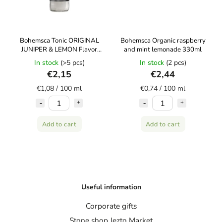
Bohemsca Tonic ORIGINAL
Bohemsca Organic raspberry
JUNIPER & LEMON Flavor
and mint lemonade 330ml
200 ml (glass)
In stock
(>5 pcs)
In stock
(2 pcs)
€2,15
€2,44
€1,08 / 100 ml
€0,74 / 100 ml
Add to cart
Add to cart
Useful information
Corporate gifts
Stone shop Jezto Market