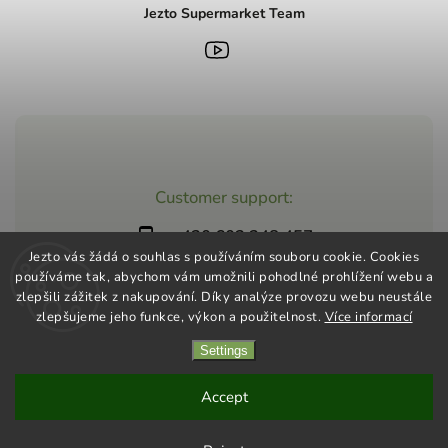
Jezto Supermarket Team
Customer support:
+420 603 248 457
Jezto vás žádá o souhlas s používáním souboru cookie. Cookies
info@jeztomarket.cz
používáme tak, abychom vám umožnili pohodlné prohlížení webu a
zlepšili zážitek z nakupování. Díky analýze provozu webu neustále
zlepšujeme jeho funkce, výkon a použitelnost.
Více informací
Settings
Copyright 2026
Jezto Supermarket
. All rights reserved.
Vytvořil
Shoptet
| Design
Shoptak.cz
Accept