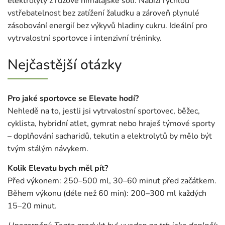
elektrolyty z růžové himalajské soli. Nabízí rychlou
vstřebatelnost bez zatížení žaludku a zároveň plynulé
zásobování energií bez výkyvů hladiny cukru. Ideální pro
vytrvalostní sportovce i intenzivní tréninky.
Nejčastější otázky
Pro jaké sportovce se Elevate hodí?
Nehledě na to, jestli jsi vytrvalostní sportovec, běžec,
cyklista, hybridní atlet, gymrat nebo hraješ týmové sporty
– doplňování sacharidů, tekutin a elektrolytů by mělo být
tvým stálým návykem.
Kolik Elevatu bych měl pít?
Před výkonem: 250–500 ml, 30–60 minut před začátkem.
Během výkonu (déle než 60 min): 200–300 ml každých
15–20 minut.