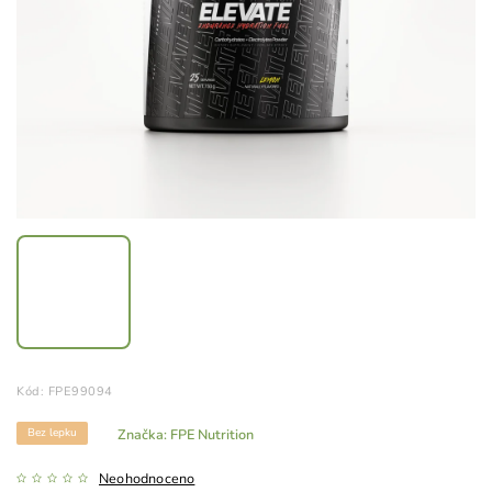
Kód:
FPE99094
Bez lepku
Značka:
FPE Nutrition
Neohodnoceno