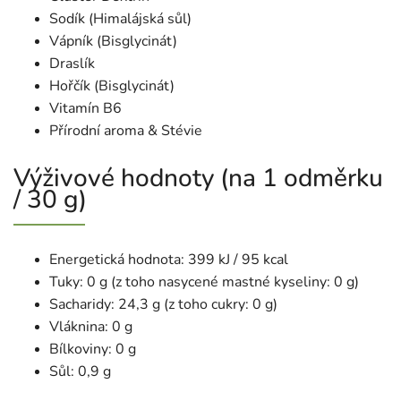
Sodík (Himalájská sůl)
Vápník (Bisglycinát)
Draslík
Hořčík (Bisglycinát)
Vitamín B6
Přírodní aroma & Stévie
Výživové hodnoty (na 1 odměrku
/ 30 g)
Energetická hodnota: 399 kJ / 95 kcal
Tuky: 0 g (z toho nasycené mastné kyseliny: 0 g)
Sacharidy: 24,3 g (z toho cukry: 0 g)
Vláknina: 0 g
Bílkoviny: 0 g
Sůl: 0,9 g