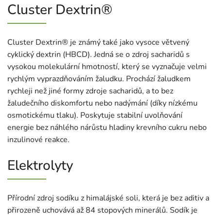
Cluster Dextrin®
Cluster Dextrin® je známý také jako vysoce větvený
cyklický dextrin (HBCD). Jedná se o zdroj sacharidů s
vysokou molekulární hmotností, který se vyznačuje velmi
rychlým vyprazdňováním žaludku. Prochází žaludkem
rychleji než jiné formy zdroje sacharidů, a to bez
žaludečního diskomfortu nebo nadýmání (díky nízkému
osmotickému tlaku). Poskytuje stabilní uvolňování
energie bez náhlého nárůstu hladiny krevního cukru nebo
inzulinové reakce.
Elektrolyty
Přírodní zdroj sodíku z himalájské soli, která je bez aditiv a
přirozeně uchovává až 84 stopových minerálů. Sodík je