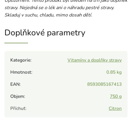
Upozornění: Tento produkt byl uveden na trh jako doplněk
stravy. Nejedná se o lék ani o náhradu pestré stravy.
Skladuj v suchu, chladu, mimo dosah dětí.
Doplňkové parametry
Kategorie
:
Vitamíny a doplňky stravy
Hmotnost
:
0.85 kg
EAN
:
8593085167413
Objem
:
750 g
Příchuť
:
Citron