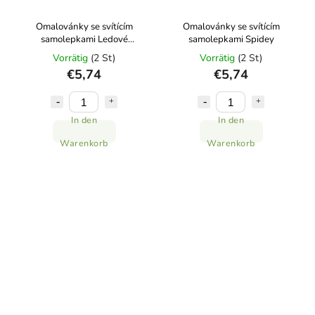
Omalovánky se svítícím
Omalovánky se svítícím
samolepkami Ledové
samolepkami Spidey
království
Vorrätig
(2 St)
Vorrätig
(2 St)
€5,74
€5,74
In den
In den
Warenkorb
Warenkorb