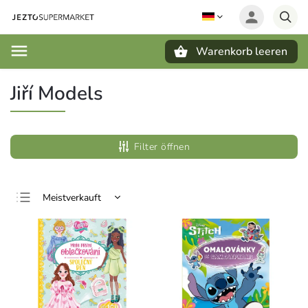
Warenkorb leeren
Suchen
Jiří Models
Filter öffnen
Meistverkauft
Günstigste
Teuerste
Alphabetisch