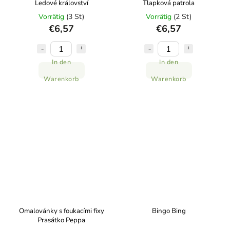
Ledové království
Tlapková patrola
Vorrätig
(3 St)
Vorrätig
(2 St)
€6,57
€6,57
In den
In den
Warenkorb
Warenkorb
Omalovánky s foukacími fixy
Bingo Bing
Prasátko Peppa