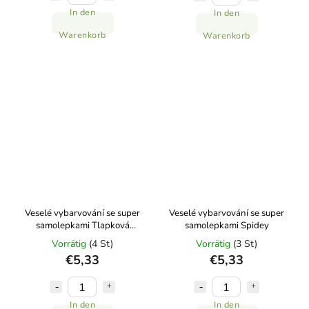
In den
In den
Warenkorb
Warenkorb
Veselé vybarvování se super
Veselé vybarvování se super
samolepkami Tlapková
samolepkami Spidey
patrola
Vorrätig
(4 St)
Vorrätig
(3 St)
€5,33
€5,33
In den
In den