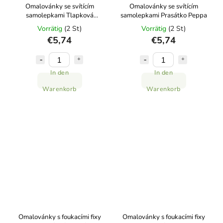
Omalovánky se svítícím
Omalovánky se svítícím
samolepkami Tlapková
samolepkami Prasátko Peppa
patrola
Vorrätig
(2 St)
Vorrätig
(2 St)
€5,74
€5,74
In den
In den
Warenkorb
Warenkorb
Omalovánky s foukacími fixy
Omalovánky s foukacími fixy