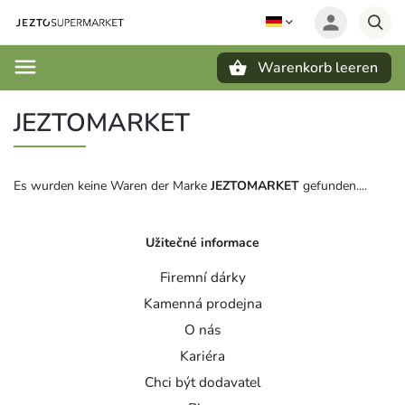
Warenkorb leeren
Suchen
JEZTOMARKET
Es wurden keine Waren der Marke
JEZTOMARKET
gefunden....
Užitečné informace
Firemní dárky
Kamenná prodejna
O nás
Kariéra
Chci být dodavatel