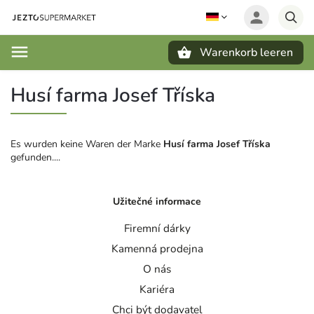
Warenkorb leeren
Suchen
Husí farma Josef Tříska
Es wurden keine Waren der Marke
Husí farma Josef Tříska
gefunden....
Užitečné informace
Firemní dárky
Kamenná prodejna
O nás
Kariéra
Chci být dodavatel