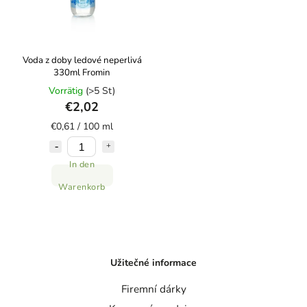
Voda z doby ledové neperlivá
330ml Fromin
Vorrätig
(>5 St)
€2,02
€0,61 / 100 ml
In den
Warenkorb
Užitečné informace
Firemní dárky