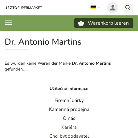
Warenkorb leeren
Suchen
Dr. Antonio Martins
Es wurden keine Waren der Marke
Dr. Antonio Martins
gefunden....
Užitečné informace
Firemní dárky
Kamenná prodejna
O nás
Kariéra
Chci být dodavatel