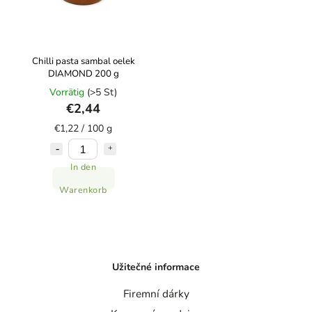
Chilli pasta sambal oelek
DIAMOND 200 g
Vorrätig
(>5 St)
€2,44
€1,22 / 100 g
In den
Warenkorb
Užitečné informace
Firemní dárky