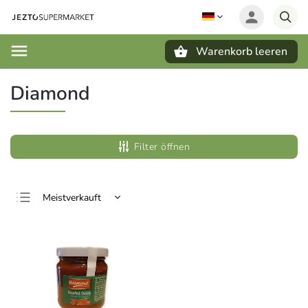
Warenkorb leeren
Suchen
Diamond
Filter öffnen
Meistverkauft
Günstigste
Teuerste
Alphabetisch