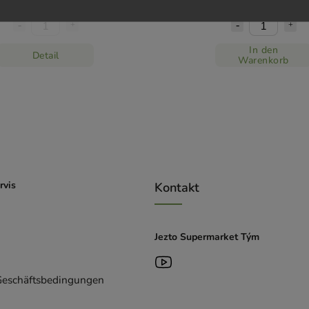
€6,24 / 1 l
€6,24 / 1 l
In den
Detail
Warenkorb
rvis
Kontakt
Jezto Supermarket Tým
Geschäftsbedingungen