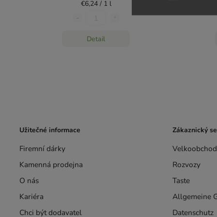
€6,24 / 1 l
Detail
Užitečné informace
Zákaznický se
Firemní dárky
Velkoobchod
Kamenná prodejna
Rozvozy
O nás
Taste
Kariéra
Allgemeine 
Chci být dodavatel
Datenschutz