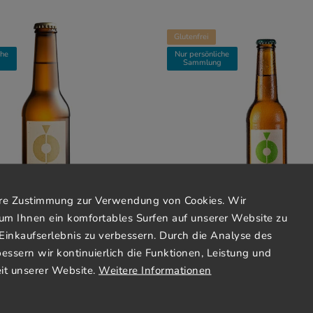
Glutenfrei
che
Nur persönliche
g
Sammlung
Ihre Zustimmung zur Verwendung von Cookies. Wir
um Ihnen ein komfortables Surfen auf unserer Website zu
Einkaufserlebnis zu verbessern. Durch die Analyse des
gnetic Apple Premium 330ml
Cider Magnetic Apple Origi
bessern wir kontinuierlich die Funktionen, Leistung und
it unserer Website.
Weitere Informationen
Derzeit nicht verfügbar
Bestellt bei
€2,06
€2,06