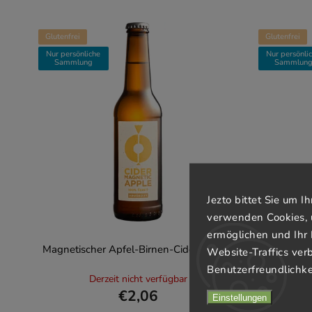
Glutenfrei
Glutenfrei
Nur persönliche
Nur persönli
Sammlung
Sammlun
Jezto bittet Sie um 
verwenden Cookies, 
ermöglichen und Ihr 
Magnetischer Apfel-Birnen-Cider 330 ml
Cider Ma
Website-Traffics ver
Benutzerfreundlichke
Derzeit nicht verfügbar
€2,06
Einstellungen