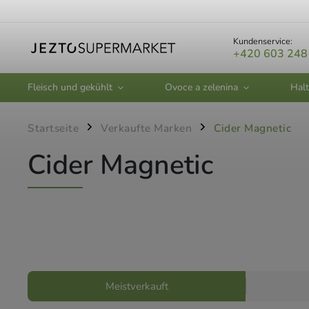
Kundenservice:
+420 603 248
Fleisch und gekühlt
Ovoce a zelenina
Halt
Startseite
Verkaufte Marken
Cider Magnetic
/
/
Cider Magnetic
Meistverkauft