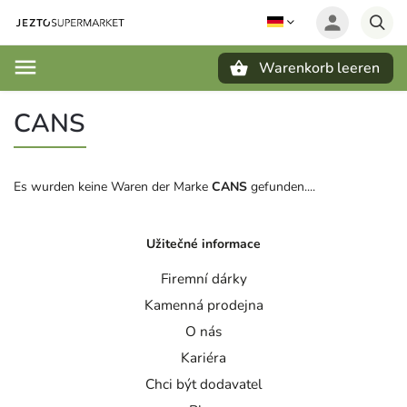
Warenkorb leeren
Suchen
CANS
Es wurden keine Waren der Marke
CANS
gefunden....
Užitečné informace
Firemní dárky
Kamenná prodejna
O nás
Kariéra
Chci být dodavatel