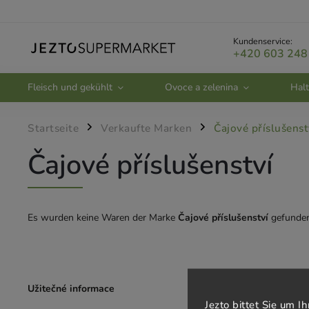
Kundenservice:
+420 603 248
Fleisch und gekühlt
Ovoce a zelenina
Halt
Startseite
Verkaufte Marken
Čajové příslušenst
/
/
Čajové příslušenství
Es wurden keine Waren der Marke
Čajové příslušenství
gefunden.
Užitečné informace
Zákaznický se
Jezto bittet Sie um 