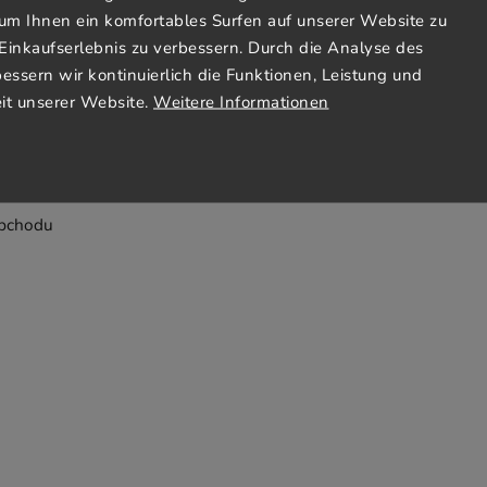
um Ihnen ein komfortables Surfen auf unserer Website zu
Einkaufserlebnis zu verbessern. Durch die Analyse des
Jezto Supermarket Tým
bessern wir kontinuierlich die Funktionen, Leistung und
it unserer Website.
Weitere Informationen
Geschäftsbedingungen
atba
bchodu