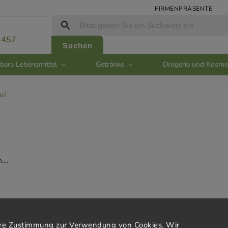
FIRMENPRÄSENTE
 457
Suchen
bare Lebensmittel
Getränke
Drogerie und Kosme
ví
...
rvis
Kontakt
Ihre Zustimmung zur Verwendung von Cookies. Wir