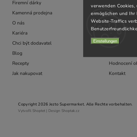
Firemní dárky
Velkoobchod
verwenden Cookies, 
Kamenná prodejna
Rozvozy
ermöglichen und Ihr 
Website-Traffics ver
O nás
Taste
Benutzerfreundlichke
Kariéra
Allgemeine 
Einstellungen
Chci být dodavatel
Datenschutz
Blog
Doprava & pl
Recepty
Hodnocení o
Jak nakupovat
Kontakt
Copyright 2026
Jezto Supermarket
. Alle Rechte vorbehalten.
Vytvořil
Shoptet
| Design
Shoptak.cz