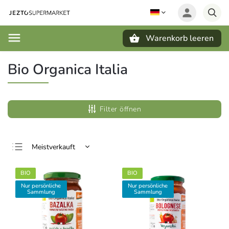
Warenkorb leeren
Suchen
Bio Organica Italia
Filter öffnen
Meistverkauft
Günstigste
BIO
BIO
Teuerste
Nur persönliche
Nur persönliche
Sammlung
Sammlung
Alphabetisch