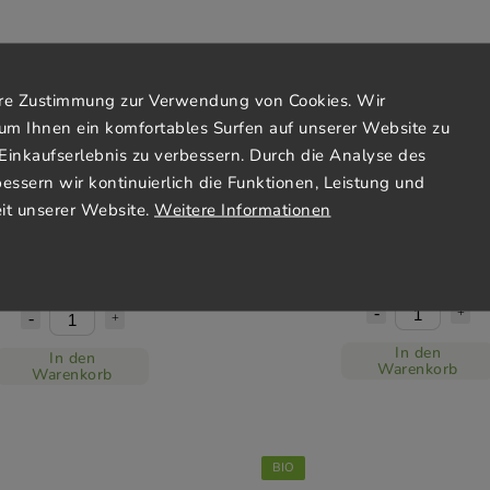
Ihre Zustimmung zur Verwendung von Cookies. Wir
um Ihnen ein komfortables Surfen auf unserer Website zu
Einkaufserlebnis zu verbessern. Durch die Analyse des
 sonnengetrocknete, gehackte
Bio-Paranüsse (Bio*konventio
bessern wir kontinuierlich die Funktionen, Leistung und
Tomaten Bio Nebio
it unserer Website.
Weitere Informationen
Vorrätig
(3 St)
Bestellt bei
€3,09
€2,47
€3,09 / 100 g
€2,47 / 100 g
In den
In den
Warenkorb
Warenkorb
BIO