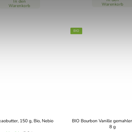
In den
Warenkorb
Warenkorb
BIO
aobutter, 150 g, Bio, Nebio
BIO Bourbon Vanille gemahlen
8 g