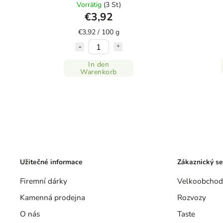
Vorrätig
(3 St)
€3,92
€3,92 / 100 g
In den
Warenkorb
Užitečné informace
Zákaznický se
Firemní dárky
Velkoobchod
Kamenná prodejna
Rozvozy
O nás
Taste