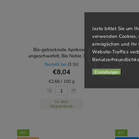
Jezto bittet Sie um 
verwenden Cookies, 
ermöglichen und Ihr 
Bio-getrocknete Aprikosen,
100 g Bio
Website-Traffics ver
ungeschwefelt, Bio Nebio 300 g
Benutzerfreundlichke
Bestellt bei
(3 St)
€8,04
Einstellungen
€2,68 / 100 g
In den
Warenkorb
BIO
BIO