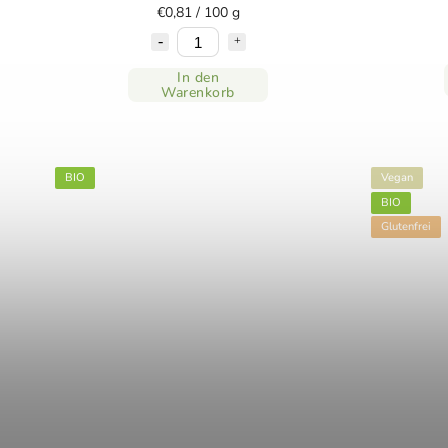
€0,81 / 100 g
In den
Warenkorb
BIO
Vegan
BIO
Glutenfrei