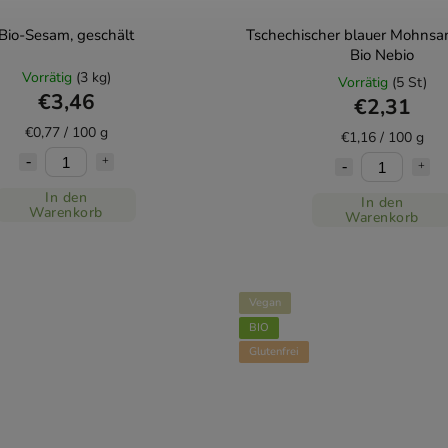
Bio-Sesam, geschält
Tschechischer blauer Mohns
Bio Nebio
Vorrätig
(3 kg)
Vorrätig
(5 St)
€3,46
€2,31
€0,77 / 100 g
€1,16 / 100 g
In den
In den
Warenkorb
Warenkorb
Vegan
BIO
Glutenfrei