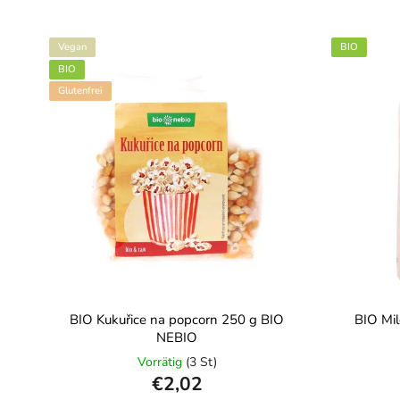
Vegan
BIO
BIO
Glutenfrei
BIO Kukuřice na popcorn 250 g BIO
BIO Mil
NEBIO
Vorrätig
(3 St)
€2,02