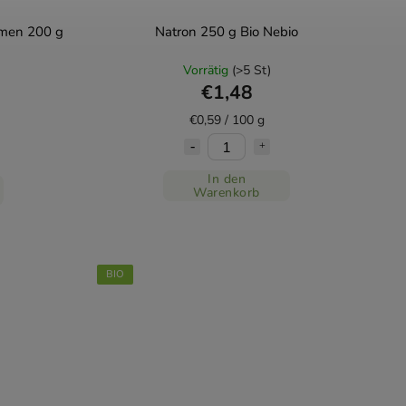
amen 200 g
Natron 250 g Bio Nebio
Vorrätig
(>5 St)
€1,48
€0,59 / 100 g
In den
Warenkorb
BIO