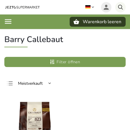
Warenkorb leeren
Suchen
Barry Callebaut
Filter öffnen
Meistverkauft
Günstigste
Teuerste
Alphabetisch