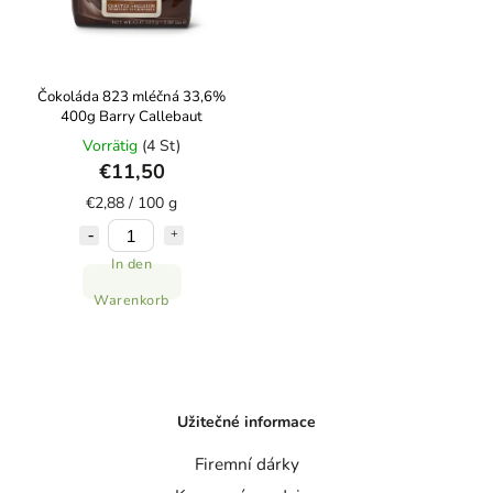
Čokoláda 823 mléčná 33,6%
400g Barry Callebaut
Vorrätig
(4 St)
€11,50
€2,88 / 100 g
In den
Warenkorb
Užitečné informace
Firemní dárky