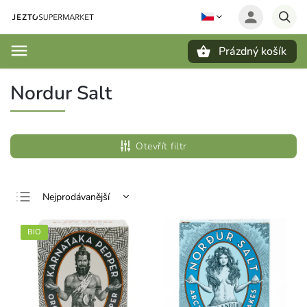
Prázdný košík
Hledat
Nordur Salt
Otevřít filtr
Nejprodávanější
Nejlevnější
BIO
Nejdražší
Abecedně