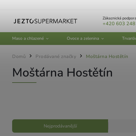
Zákaznická podpora
+420 603 248
Maso a chlazené
Ovoce a zelenina
Trvanli
Domů
Prodávané značky
Moštárna Hostětín
/
/
Moštárna Hostětín
Nejprodávanější