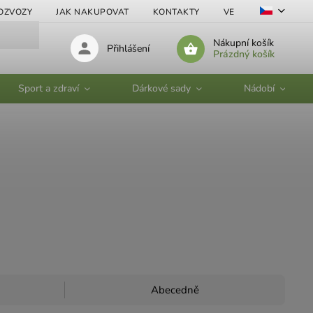
OZVOZY
JAK NAKUPOVAT
KONTAKTY
VELKOOBCHOD
Nákupní košík
Přihlášení
Prázdný košík
Sport a zdraví
Dárkové sady
Nádobí
Abecedně