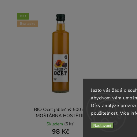
BIO
Bez lepku
Jezto vás žádá o sou
abychom vám umožnili
Díky analýze provoz
BIO Ocet jablečný 500 ml
použitelnost.
Více in
MOŠTÁRNA HOSTĚTÍN
Skladem
(5 ks)
Nastavení
98 Kč