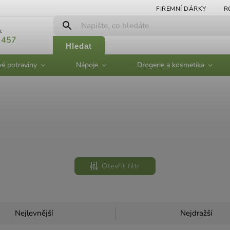
FIREMNÍ DÁRKY
R
:
 457
Hledat
vé potraviny
Nápoje
Drogerie a kosmetika
Otevřít filtr
Nejlevnější
Nejdražší