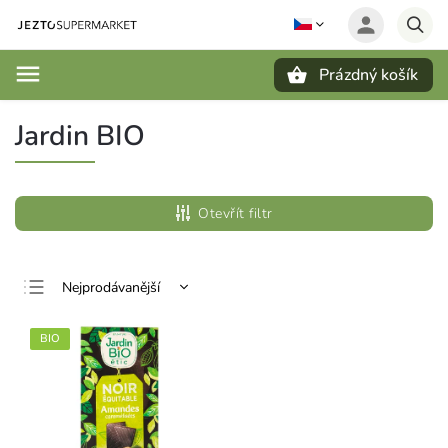
Prázdný košík
Hledat
Jardin BIO
Otevřít filtr
Nejprodávanější
Nejlevnější
BIO
Nejdražší
Abecedně