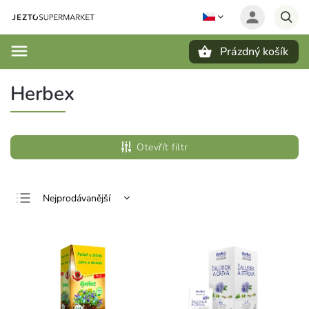
Prázdný košík
Hledat
Herbex
Otevřít filtr
Nejprodávanější
Nejlevnější
Nejdražší
Abecedně