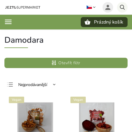
Prázdný košík
Hledat
Damodara
Otevřít filtr
Nejprodávanější
Nejlevnější
Vegan
Vegan
Nejdražší
Abecedně