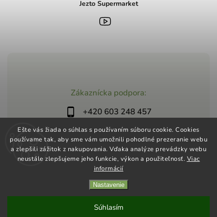
Jezto Supermarket
Zákaznícka podpora:
+420 603 248 457
info@jeztomarket.cz
Ešte vás žiada o súhlas s používaním súboru cookie. Cookies
používame tak, aby sme vám umožnili pohodlné prezeranie webu
a zlepšili zážitok z nakupovania. Vďaka analýze prevádzky webu
neustále zlepšujeme jeho funkcie, výkon a použiteľnosť.
Viac
informácií
Nastavenie
Copyright 2026
Jezto Supermarket
. Všetky práva vyhradené.
Vytvořil
Shoptet
| Design
Shoptak.cz
Súhlasím