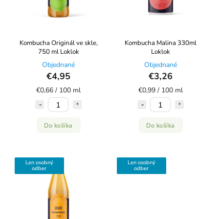
Kombucha Originál ve skle,
Kombucha Malina 330ml
750 ml Loklok
Loklok
Objednané
Objednané
€4,95
€3,26
€0,66 / 100 ml
€0,99 / 100 ml
Do košíka
Do košíka
Len osobný
Len osobný
odber
odber