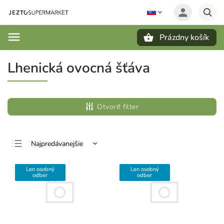
Prázdny košík
Hľadať
Lhenická ovocná šťáva
Otvoriť filter
Najpredávanejšie
Najlacnejšie
Len osobný
Len osobný
Najdrahšie
odber
odber
Abecedne