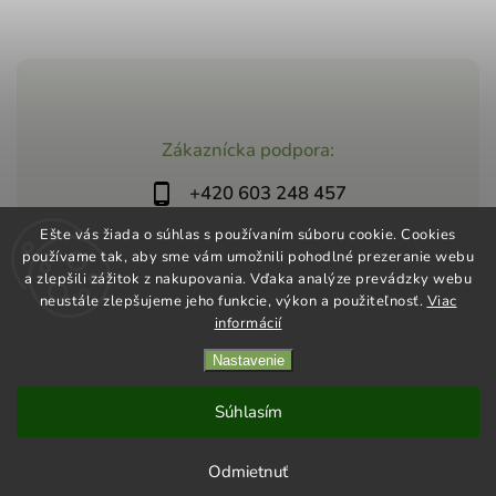
Zákaznícka podpora:
+420 603 248 457
info@jeztomarket.cz
Ešte vás žiada o súhlas s používaním súboru cookie. Cookies
používame tak, aby sme vám umožnili pohodlné prezeranie webu
a zlepšili zážitok z nakupovania. Vďaka analýze prevádzky webu
neustále zlepšujeme jeho funkcie, výkon a použiteľnosť.
Viac
informácií
Nastavenie
Copyright 2026
Jezto Supermarket
. Všetky práva vyhradené.
Vytvořil
Shoptet
| Design
Shoptak.cz
Súhlasím
Odmietnuť