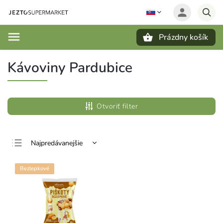
Prázdny košík
Hľadať
Kávoviny Pardubice
Otvoriť filter
Najpredávanejšie
Najlacnejšie
Bezlepkové
Najdrahšie
Abecedne