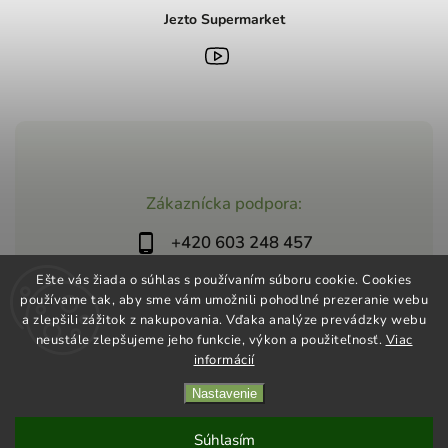
Jezto Supermarket
Zákaznícka podpora:
+420 603 248 457
info@jeztomarket.cz
Ešte vás žiada o súhlas s používaním súboru cookie. Cookies
používame tak, aby sme vám umožnili pohodlné prezeranie webu
a zlepšili zážitok z nakupovania. Vďaka analýze prevádzky webu
neustále zlepšujeme jeho funkcie, výkon a použiteľnosť.
Viac
informácií
Nastavenie
Copyright 2026
Jezto Supermarket
. Všetky práva vyhradené.
Vytvořil
Shoptet
| Design
Shoptak.cz
Súhlasím