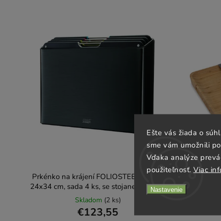
Ešte vás žiada o súh
sme vám umožnili poh
Vďaka analýze prevá
použiteľnosť.
Viac inf
Prkénko na krájení FOLIOSTEEL 60170
Prkénko n
24x34 cm, sada 4 ks, se stojanem, černá,
40 x 30
Nastavenie
Joseph Joseph
Skladom
(2 ks)
€123,55