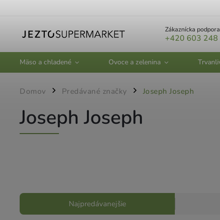
Zákaznícka podpora
+420 603 248
Mäso a chladené
Ovoce a zelenina
Trvanli
Domov
Predávané značky
Joseph Joseph
/
/
Joseph Joseph
Najpredávanejšie