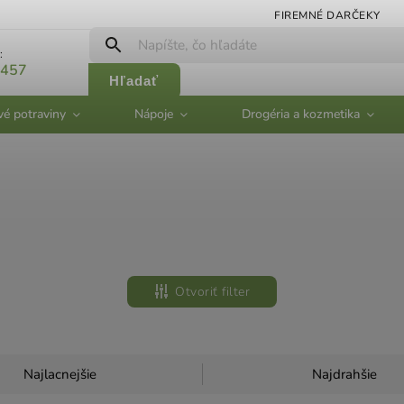
FIREMNÉ DARČEKY
:
 457
Hľadať
vé potraviny
Nápoje
Drogéria a kozmetika
Otvoriť filter
Najlacnejšie
Najdrahšie