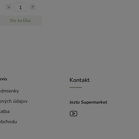
Do košíka
rvis
Kontakt
odmienky
bných údajov
Jezto Supermarket
latba
obchodu