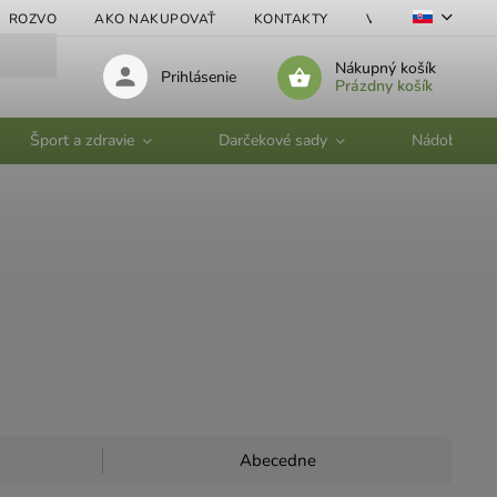
ROZVO
AKO NAKUPOVAŤ
KONTAKTY
VEĽKOOBCHOD
Nákupný košík
Prihlásenie
Prázdny košík
Šport a zdravie
Darčekové sady
Nádobí
Abecedne