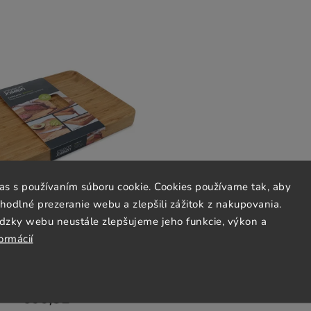
las s používaním súboru cookie. Cookies používame tak, aby
odlné prezeranie webu a zlepšili zážitok z nakupovania.
dzky webu neustále zlepšujeme jeho funkcie, výkon a
ormácií
a krájení CUT&CARVE PLUS L
 cm, hnědá, bambus, Joseph
Joseph
Skladom
(2 ks)
€66,52