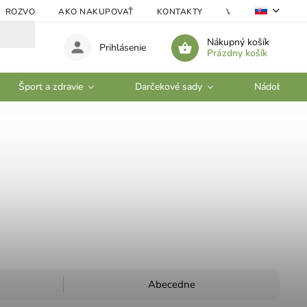
ROZVO
AKO NAKUPOVAŤ
KONTAKTY
VEĽKOOBCHOD
Nákupný košík
Prihlásenie
Prázdny košík
Šport a zdravie
Darčekové sady
Nádobí
Abecedne