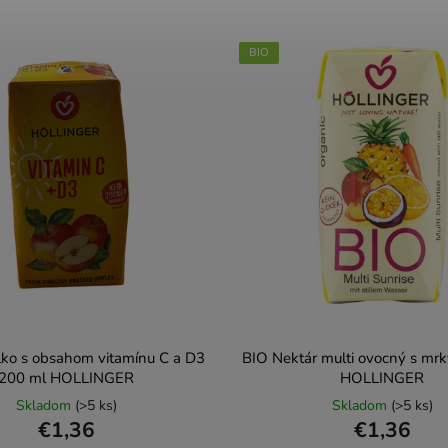
BIO
lko s obsahom vitamínu C a D3
BIO Nektár multi ovocný s mr
200 ml HOLLINGER
HOLLINGER
Skladom
(>5 ks)
Skladom
(>5 ks)
€1,36
€1,36