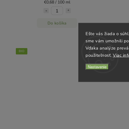
€0,68 / 100 ml
Do košíka
Ešte vás žiada o súh
sme vám umožnili poh
Vďaka analýze prevá
BIO
BIO
použiteľnosť.
Viac inf
Nastavenie