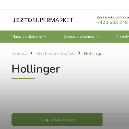
Zákaznícka podpora
+420 603 248
Mäso a chladené
Ovoce a zelenina
Trvanli
Domov
Predávané značky
Hollinger
/
/
Hollinger
Najpredávanejšie