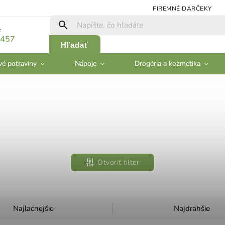
FIREMNÉ DARČEKY
:
 457
Hľadať
vé potraviny
Nápoje
Drogéria a kozmetika
Otvoriť filter
Najlacnejšie
Najdrahšie