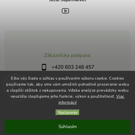
Zákaznícka podpora:
+420 603 248 457
info@jeztomarket.cz
Ešte vás žiada o súhlas s používaním súboru cookie. Cookies
používame tak, aby sme vám umožnili pohodlné prezeranie webu
a zlepšili zážitok z nakupovania. Vďaka analýze prevádzky webu
neustále zlepšujeme jeho funkcie, výkon a použiteľnosť.
Viac
informácií
Nastavenie
Copyright 2026
Jezto Supermarket
. Všetky práva vyhradené.
Vytvořil
Shoptet
| Design
Shoptak.cz
Súhlasím