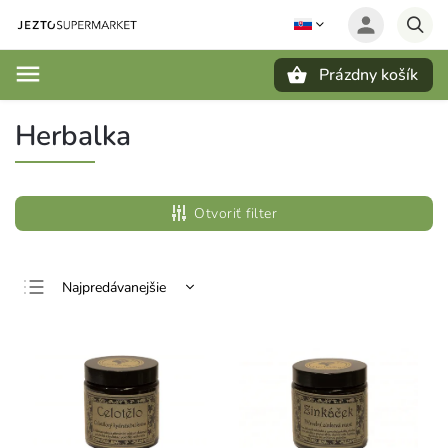
Prázdny košík
Hľadať
Herbalka
Otvoriť filter
Najpredávanejšie
Najlacnejšie
Najdrahšie
Abecedne