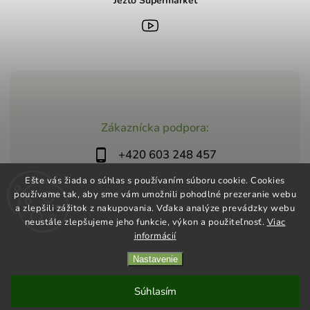
Jezto Supermarket
Zákaznícka podpora:
+420 603 248 457
info@jeztomarket.cz
Ešte vás žiada o súhlas s používaním súboru cookie. Cookies
používame tak, aby sme vám umožnili pohodlné prezeranie webu
a zlepšili zážitok z nakupovania. Vďaka analýze prevádzky webu
neustále zlepšujeme jeho funkcie, výkon a použiteľnosť.
Viac
informácií
Nastavenie
Copyright 2026
Jezto Supermarket
. Všetky práva vyhradené.
Vytvořil
Shoptet
| Design
Shoptak.cz
Súhlasím