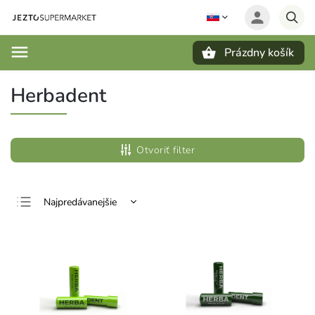
Prázdny košík
Hľadať
Herbadent
Otvoriť filter
Najpredávanejšie
Najlacnejšie
Najdrahšie
Abecedne