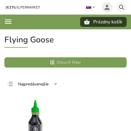
Prázdny košík
Hľadať
Flying Goose
Otvoriť filter
Najpredávanejšie
Najlacnejšie
Najdrahšie
Abecedne