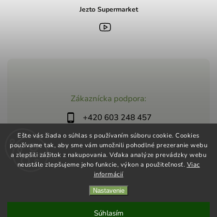
Jezto Supermarket
Zákaznícka podpora:
+420 603 248 457
info@jeztomarket.cz
Ešte vás žiada o súhlas s používaním súboru cookie. Cookies
používame tak, aby sme vám umožnili pohodlné prezeranie webu
a zlepšili zážitok z nakupovania. Vďaka analýze prevádzky webu
neustále zlepšujeme jeho funkcie, výkon a použiteľnosť.
Viac
informácií
Nastavenie
Copyright 2026
Jezto Supermarket
. Všetky práva vyhradené.
Vytvořil
Shoptet
| Design
Shoptak.cz
Súhlasím