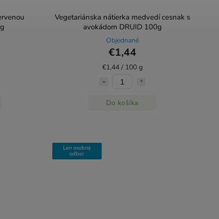
ervenou
Vegetariánska nátierka medvedí cesnak s
0g
avokádom DRUID 100g
Objednané
€1,44
€1,44 / 100 g
Do košíka
Len osobný
odber