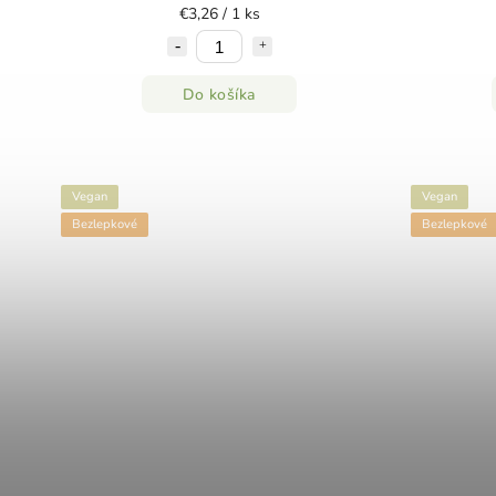
€3,26 / 1 ks
Do košíka
Vegan
Vegan
Bezlepkové
Bezlepkové