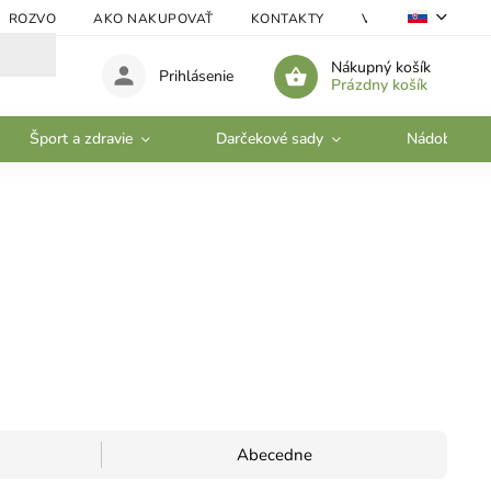
ROZVO
AKO NAKUPOVAŤ
KONTAKTY
VEĽKOOBCHOD
Nákupný košík
Prihlásenie
Prázdny košík
Šport a zdravie
Darčekové sady
Nádobí
Abecedne