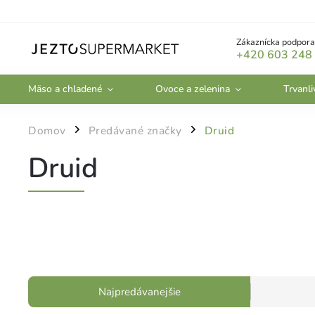
Zákaznícka podpora
+420 603 248
Mäso a chladené
Ovoce a zelenina
Trvanli
Domov
Predávané značky
Druid
/
/
Druid
Najpredávanejšie