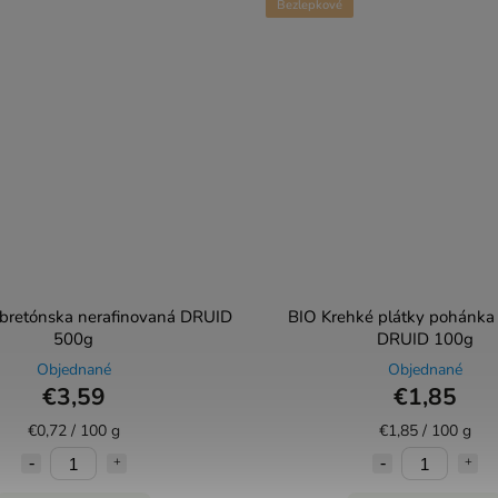
Bezlepkové
 bretónska nerafinovaná DRUID
BIO Krehké plátky pohánka 
500g
DRUID 100g
Objednané
Objednané
€3,59
€1,85
€0,72 / 100 g
€1,85 / 100 g