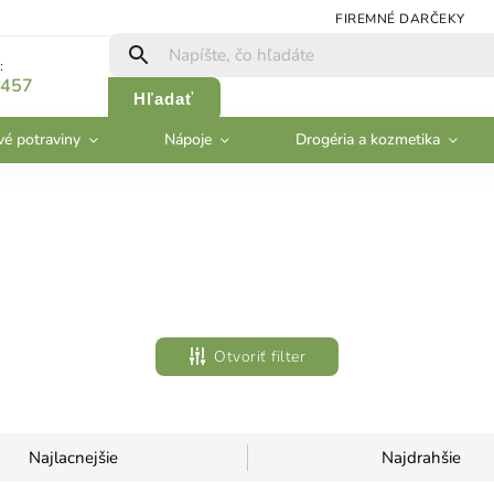
FIREMNÉ DARČEKY
:
 457
Hľadať
vé potraviny
Nápoje
Drogéria a kozmetika
Otvoriť filter
Najlacnejšie
Najdrahšie