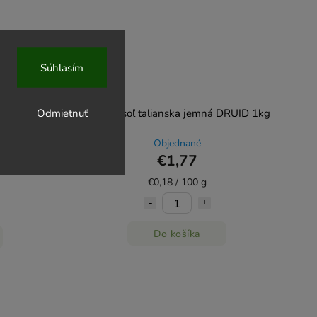
Súhlasím
Odmietnuť
okolicou
Morská soľ talianska jemná DRUID 1kg
Objednané
€1,77
€0,18 / 100 g
Do košíka