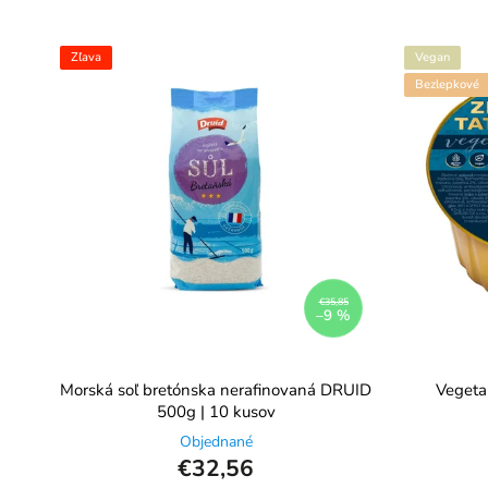
Zľava
Vegan
Bezlepkové
€35,85
–9 %
Morská soľ bretónska nerafinovaná DRUID
Vegeta
500g | 10 kusov
Objednané
€32,56