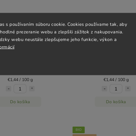
las s používaním súboru cookie. Cookies používame tak, aby
odlné prezeranie webu a zlepšili zážitok z nakupovania.
dzky webu neustále zlepšujeme jeho funkcie, výkon a
ormácií
nska nátierka s cibuľou DRUID
Vegetariánska nátierka s br
100g
DRUID 100g
Objednané
Objednané
€1,44
€1,44
€1,44 / 100 g
€1,44 / 100 g
Do košíka
Do košíka
BIO