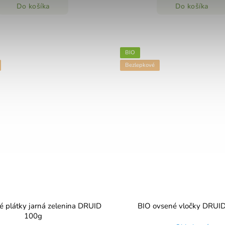
Do košíka
Do košíka
BIO
Bezlepkové
é plátky jarná zelenina DRUID
BIO ovsené vločky DRUI
100g