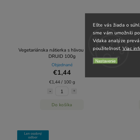
Ešte vás žiada o súh
sme vám umožnili poh
Vďaka analýze prevá
použiteľnosť.
Viac inf
Vegetariánska nátierka s hlivou ustricovou
Vegetariá
DRUID 100g
Nastavenie
Objednané
€1,44
€1,44 / 100 g
Do košíka
Len osobný
odber