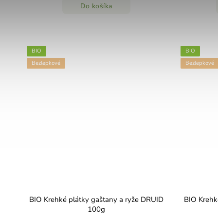
Do košíka
BIO
BIO
Bezlepkové
Bezlepkové
BIO Krehké plátky gaštany a ryže DRUID
BIO Krehk
100g