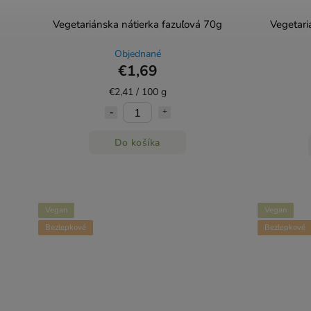
Vegetariánska nátierka fazuľová 70g
Vegetari
Objednané
€1,69
€2,41 / 100 g
Do košíka
Vegan
Vegan
Bezlepkové
Bezlepkové