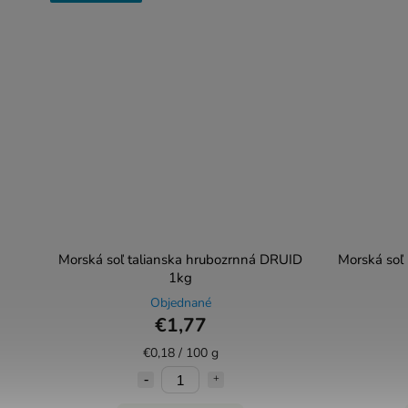
Morská soľ talianska hrubozrnná DRUID
Morská soľ
1kg
Objednané
€1,77
€0,18 / 100 g