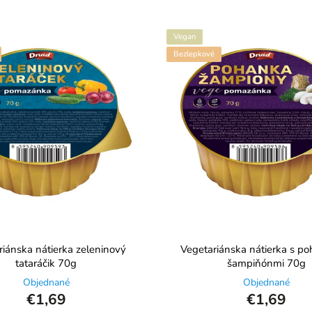
Vegan
Bezlepkové
riánska nátierka zeleninový
Vegetariánska nátierka s p
tataráčik 70g
šampiňónmi 70g
Objednané
Objednané
€1,69
€1,69