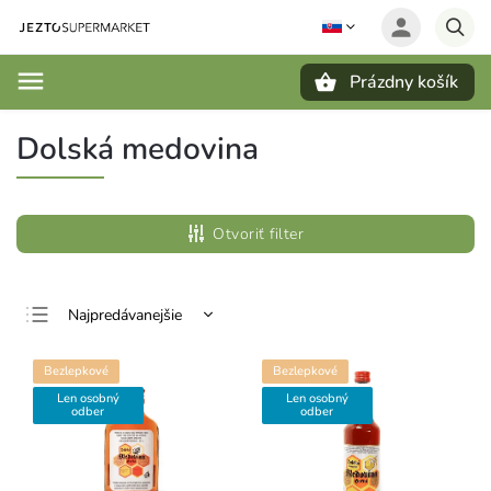
Prázdny košík
Hľadať
Dolská medovina
Otvoriť filter
Najpredávanejšie
Najlacnejšie
Bezlepkové
Bezlepkové
Najdrahšie
Len osobný
Len osobný
odber
odber
Abecedne