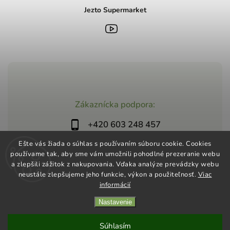
Jezto Supermarket
Zákaznícka podpora:
+420 603 248 457
info@jeztomarket.cz
Ešte vás žiada o súhlas s používaním súboru cookie. Cookies
používame tak, aby sme vám umožnili pohodlné prezeranie webu
a zlepšili zážitok z nakupovania. Vďaka analýze prevádzky webu
neustále zlepšujeme jeho funkcie, výkon a použiteľnosť.
Viac
informácií
Nastavenie
Copyright 2026
Jezto Supermarket
. Všetky práva vyhradené.
Vytvořil
Shoptet
| Design
Shoptak.cz
Súhlasím